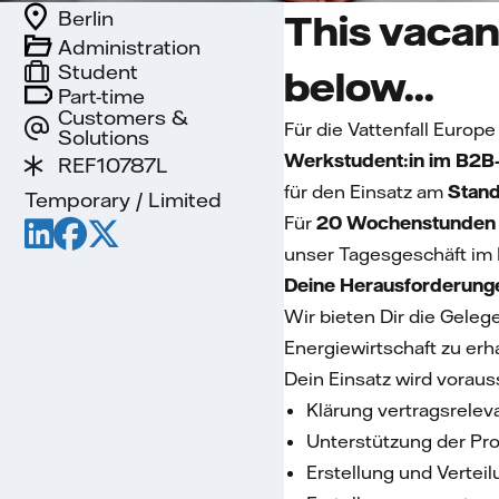
Berlin
This vacan
Administration
Student
below...
Part-time
Customers &
Für die Vattenfall Euro
Solutions
Werkstudent:in im B2B-
REF10787L
für den Einsatz am
Stand
Temporary / Limited
Für
20 Wochenstunden
unser Tagesgeschäft im 
Deine Herausforderunge
Wir bieten Dir die Geleg
Energiewirtschaft zu erha
Dein Einsatz wird voraus
Klärung vertragsrele
Unterstützung der Pr
Erstellung und Vertei