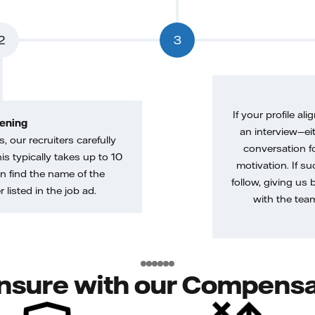
2
3
If your profile ali
ening
an interview—eit
, our recruiters carefully
conversation f
is typically takes up to 10
motivation. If s
n find the name of the
follow, giving us 
 listed in the job ad.
with the tea
nsure with our Compensa