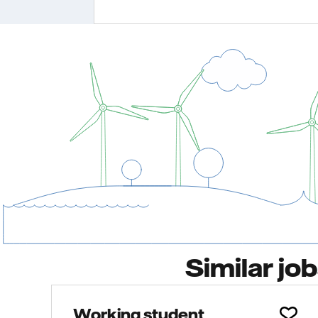
Similar jo
Working student