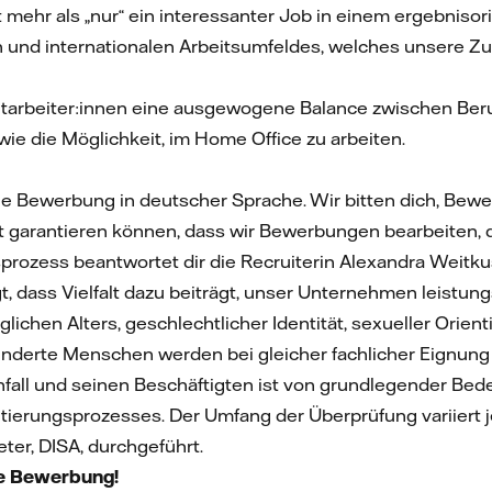
st mehr als „nur“ ein interessanter Job in einem ergebniso
und internationalen Arbeitsumfeldes, welches unsere Zuku
arbeiter:innen eine ausgewogene Balance zwischen Beru
 wie die Möglichkeit, im Home Office zu arbeiten.
ne Bewerbung in deutscher Sprache. Wir bitten dich, Bew
ht garantieren können, dass wir Bewerbungen bearbeiten, 
ozess beantwortet dir die Recruiterin Alexandra Weitkus
t, dass Vielfalt dazu beiträgt, unser Unternehmen leistu
lichen Alters, geschlechtlicher Identität, sexueller Orien
derte Menschen werden bei gleicher fachlicher Eignung 
enfall und seinen Beschäftigten ist von grundlegender Be
utierungsprozesses. Der Umfang der Überprüfung variiert 
eter, DISA, durchgeführt.
ne Bewerbung!