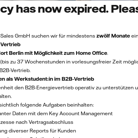
cy has now expired. Pleas
pe Sales GmbH suchen wir für mindestens
zwölf Monate
ei
Vertrieb
ort
Berlin
mit Möglichkeit zum
Home Office
.
(bis zu 37 Wochenstunden in vorlesungsfreier Zeit mögli
B2B-Vertrieb.
n als Werkstudent:in im B2B-Vertrieb
enheit den B2B-Energievertrieb operativ zu unterstützen 
lten.
sichtlich folgende Aufgaben beinhalten:
vanter Daten mit dem Key Account Management
ozesse nach Vertragsabschluss
lung diverser Reports für Kunden