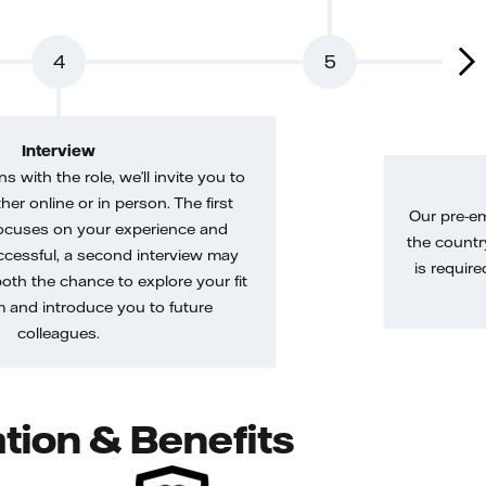
4
5
Interview
gns with the role, we’ll invite you to
her online or in person. The first
Our pre-e
ocuses on your experience and
the country
uccessful, a second interview may
is require
both the chance to explore your fit
m and introduce you to future
colleagues.
tion & Benefits