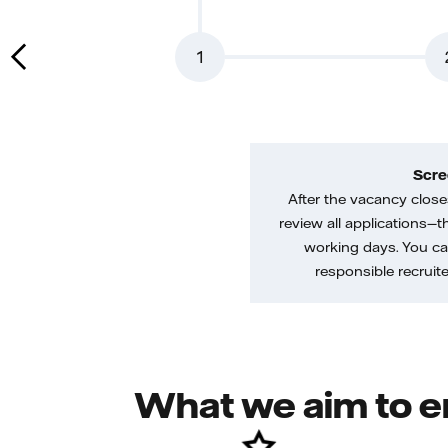
1
Scre
After the vacancy closes
review all applications—th
working days. You ca
responsible recruiter
What we aim to e