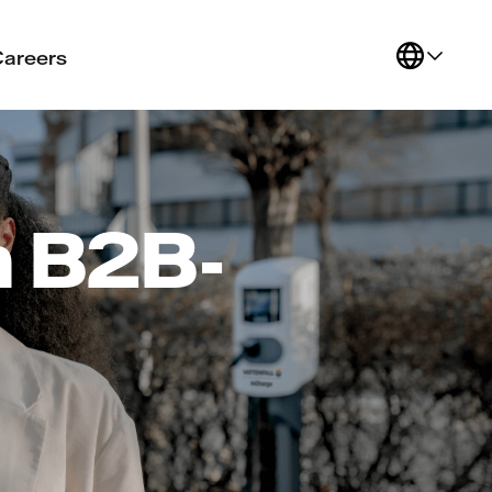
Careers
m B2B-