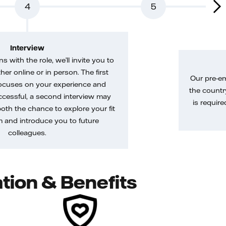
4
5
Interview
gns with the role, we’ll invite you to
her online or in person. The first
Our pre-e
ocuses on your experience and
the country
uccessful, a second interview may
is require
both the chance to explore your fit
m and introduce you to future
colleagues.
tion & Benefits