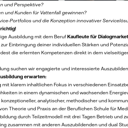
nn und Perspektive?
n und Kunden für Vattenfall gewinnen?
ice-Portfolios und die Konzeption innovativer Servicelös
richtig!
ssige Ausbildung mit dem Beruf
Kaufleute für Dialogmarke
zur Einbringung deiner individuellen Stärken und Potenzial
est die erlernten Kompetenzen direkt in dem vielseitige
ildung suchen wir engagierte und interessierte Auszubil
Ausbildung erwarten:
g mit klarem inhaltlichen Fokus in verschiedenen Einsatz
chkeiten in einem dynamischen und wachsenden Energiev
 konzeptioneller, analytischer, methodischer und kommu
 von Theorie und Praxis an der Beruflichen Schule für M
ldung durch Teilzeitmodell mit drei Tagen Betrieb und 
ng zusammen mit anderen Auszubildenden und dual Stud