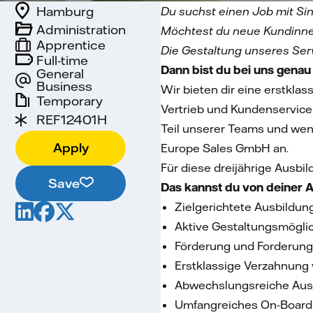
Hamburg
Du suchst einen Job mit Si
Administration
Möchtest du neue Kundinne
Apprentice
Die Gestaltung unseres Serv
Full-time
Dann bist du bei uns genau 
General
Business
Wir bieten dir eine erstkla
Temporary
Vertrieb und Kundenservice 
REF12401H
Teil unserer Teams und wend
Apply
Europe Sales GmbH an.
Für diese dreijährige Ausb
Save
Das kannst du von deiner 
Zielgerichtete Ausbildun
Aktive Gestaltungsmögli
Förderung und Forderung
Erstklassige Verzahnung
Abwechslungsreiche Ausbi
Umfangreiches On-Boardi