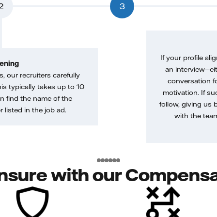
2
3
If your profile ali
ening
an interview—eit
, our recruiters carefully
conversation f
is typically takes up to 10
motivation. If s
n find the name of the
follow, giving us 
 listed in the job ad.
with the tea
nsure with our Compensa