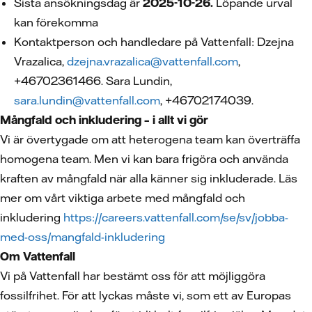
Sista ansökningsdag är
2025-10-26.
Löpande urval
kan förekomma
Kontaktperson och handledare på Vattenfall: Dzejna
Vrazalica,
dzejna.vrazalica@vattenfall.com
,
+46702361466. Sara Lundin,
sara.lundin@vattenfall.com
, +46702174039.
Mångfald och inkludering – i allt vi gör
Vi är övertygade om att heterogena team kan överträffa
homogena team. Men vi kan bara frigöra och använda
kraften av mångfald när alla känner sig inkluderade. Läs
mer om vårt viktiga arbete med mångfald och
inkludering
https://careers.vattenfall.com/se/sv/jobba-
med-oss/mangfald-inkludering
Om Vattenfall
Vi på Vattenfall har bestämt oss för att möjliggöra
fossilfrihet. För att lyckas måste vi, som ett av Europas