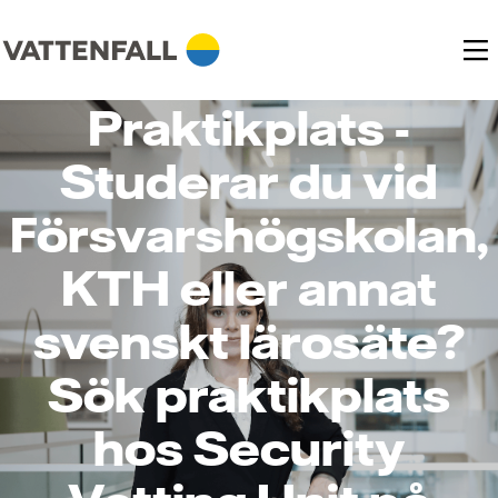
Praktikplats -
Studerar du vid
Försvarshögskolan,
KTH eller annat
svenskt lärosäte?
Sök praktikplats
hos Security