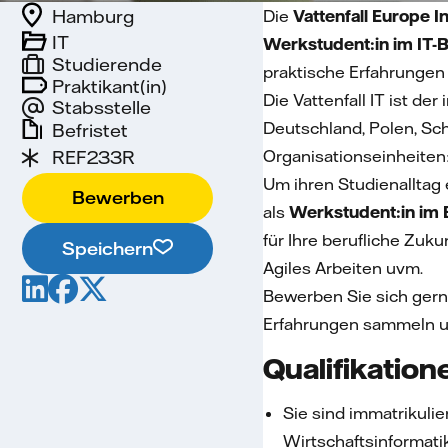
Hamburg
Die
Vattenfall Europe 
IT
Werkstudent:in im IT-
Studierende
praktische Erfahrunge
Praktikant(in)
Die Vattenfall IT ist de
Stabsstelle
Deutschland, Polen, Sch
Befristet
REF233R
Organisationseinheiten:
Um ihren Studienalltag
Bewerben
als
Werkstudent:in im 
für Ihre berufliche Zuk
Speichern
Agiles Arbeiten uvm.
Bewerben Sie sich ger
Erfahrungen sammeln u
Qualifikation
Sie sind immatrikuli
Wirtschaftsinformati