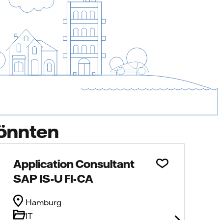
könnten
Application Consultant
SAP IS-U FI-CA
Hamburg
IT