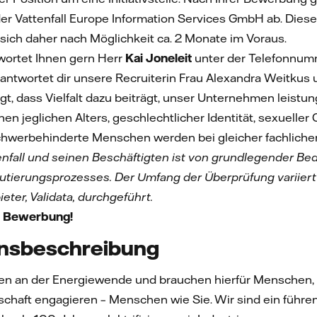
er Vattenfall Europe Information Services GmbH ab. Diese
ich daher nach Möglichkeit ca. 2 Monate im Voraus.
wortet Ihnen gern Herr
Kai Joneleit
unter der Telefonnu
twortet dir unsere Recruiterin Frau Alexandra Weitkus u
t, dass Vielfalt dazu beiträgt, unser Unternehmen leist
en jeglichen Alters, geschlechtlicher Identität, sexueller 
chwerbehinderte Menschen werden bei gleicher fachlicher
tenfall und seinen Beschäftigten ist von grundlegender B
rutierungsprozesses. Der Umfang der Überprüfung variiert
eter, Validata, durchgeführt.
re Bewerbung!
nsbeschreibung
iten an der Energiewende und brauchen hierfür Menschen, 
lschaft engagieren – Menschen wie Sie. Wir sind ein füh