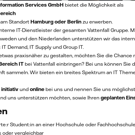
Information Services GmbH
bietet die Möglichkeit als
Bereich
n am Standort
Hamburg oder Berlin
zu erwerben.
r interne IT-Dienstleister der gesamten Vattenfall Gruppe. M
weden und den Niederlanden unterstützen wir das internat
 IT Demand, IT Supply und Group IT.
 etwas praxisnäher zu gestalten, möchten Sie die Chance 
Bereich IT
bei Vattenfall einbringen? Bei uns können Sie 
unft sammeln. Wir bieten ein breites Spektrum an IT Theme
n
initiativ
und
online
bei uns und nennen Sie uns möglichs
nd uns unterstützen möchten, sowie Ihren
geplanten Ein
en
erte:r Student:in an einer Hochschule oder Fachhochschule
k oder vergleichbar