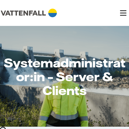
Systemadministrat
or:in – Server &
Clients