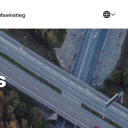
fseinstieg
s