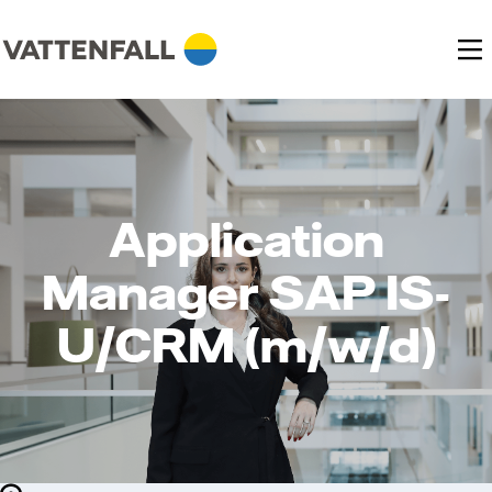
Application
Manager SAP IS-
U/CRM (m/w/d)