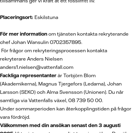
tillsammans ger vi kraft åt ett fossilfritt liv.
Placeringsort:
Eskilstuna
För mer information
om tjänsten kontakta rekryterande
chef Johan Wansulin 0702357895.
För frågor om rekryteringsprocessen kontakta
rekryterare Anders Nielsen
anders1.nielsen@vattenfall.com
Fackliga representanter
är Torbjörn Blom
(Akademikerna), Magnus Tjergefors (Ledarna), Johan
Larsson (SEKO) och Alma Svensson (Unionen). Du når
samtliga via Vattenfalls växel, 08 739 50 00.
Under sommarperioden kan återkopplingstiden på frågor
vara fördröjd.
Välkommen med din ansökan senast den 3 augusti