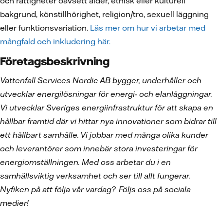
och rättigheter oavsett ålder, etnisk eller kulturell
bakgrund, könstillhörighet, religion/tro, sexuell läggning
eller funktionsvariation.
Läs mer om hur vi arbetar med
mångfald och inkludering här.
Företagsbeskrivning
Vattenfall Services Nordic AB bygger, underhåller och
utvecklar energilösningar för energi- och elanläggningar.
Vi utvecklar Sveriges energiinfrastruktur för att skapa en
hållbar framtid där vi hittar nya innovationer som bidrar till
ett hållbart samhälle. Vi jobbar med många olika kunder
och leverantörer som innebär stora investeringar för
energiomställningen. Med oss arbetar du i en
samhällsviktig verksamhet och ser till allt fungerar.
Nyfiken på att följa vår vardag?
F
ö
ljs oss p
å
sociala
medier!