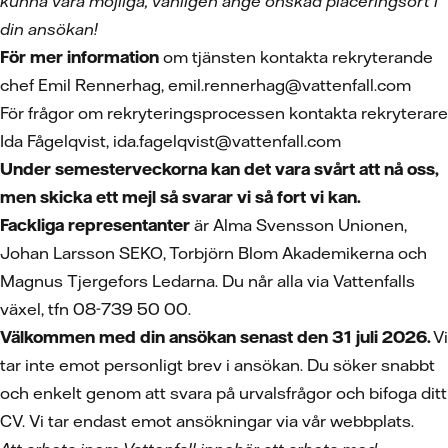
kunna vara möjliga, vänligen ange önskad placeringsort i
din ansökan!
För mer information
om tjänsten kontakta rekryterande
chef Emil Rennerhag, emil.rennerhag@vattenfall.com
För frågor om rekryteringsprocessen kontakta rekryterare
Ida Fågelqvist, ida.fagelqvist@vattenfall.com
Under semesterveckorna kan det vara svårt att nå oss,
men skicka ett mejl så svarar vi så fort vi kan.
Fackliga representanter
är Alma Svensson Unionen,
Johan Larsson SEKO, Torbjörn Blom Akademikerna och
Magnus Tjergefors Ledarna. Du når alla via Vattenfalls
växel, tfn 08-739 50 00.
Välkommen med din ansökan senast den 31 juli 2026.
Vi
tar inte emot personligt brev i ansökan. Du söker snabbt
och enkelt genom att svara på urvalsfrågor och bifoga ditt
CV.
Vi tar endast emot ansökningar via vår webbplats.