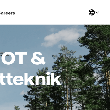
Careers
 OT &
tteknik