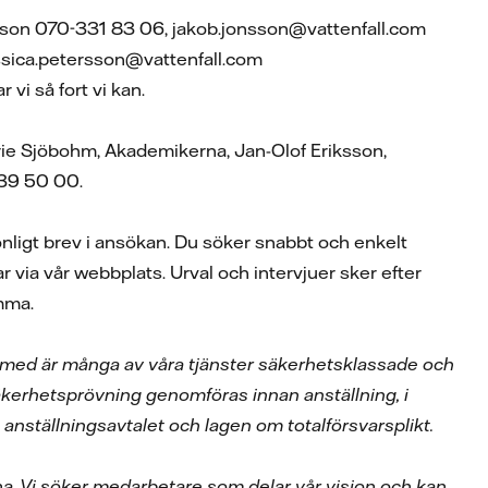
sson 070-331 83 06, jakob.jonsson@vattenfall.com
ssica.petersson@vattenfall.com
vi så fort vi kan.
arie Sjöbohm, Akademikerna, Jan-Olof Eriksson,
739 50 00.
nligt brev i ansökan. Du söker snabbt och enkelt
 via vår webbplats. Urval och intervjuer sker efter
omma.
Därmed är många av våra tjänster säkerhetsklassade och
kerhetsprövning genomföras innan anställning, i
anställningsavtalet och lagen om totalförsvarsplikt.
na. Vi söker medarbetare som delar vår vision och kan