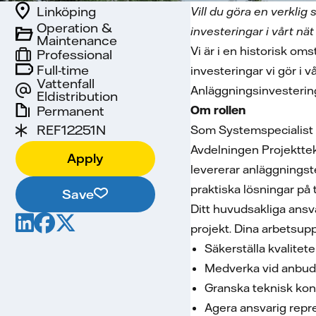
Linköping
Vill du göra en verklig
Operation &
investeringar i vårt n
Maintenance
Vi är i en historisk oms
Professional
Full-time
investeringar vi gör i 
Vattenfall
Anläggningsinvestering
Eldistribution
Permanent
Om rollen
REF12251N
Som Systemspecialist 
Avdelningen Projekttek
Apply
levererar anläggningst
praktiska lösningar på
Save
Ditt huvudsakliga ansva
projekt. Dina arbetsup
Säkerställa kvalite
Medverka vid anbuds
Granska teknisk kons
Agera ansvarig repre