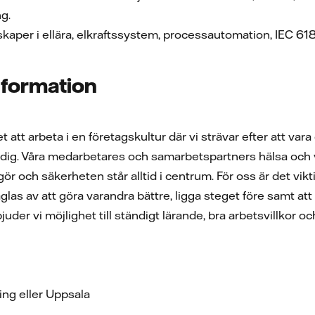
ng.
aper i ellära, elkraftssystem, processautomation, IEC 61
information
t att arbeta i en företagskultur där vi strävar efter att v
dig. Våra medarbetares och samarbetspartners hälsa och vä
 gör och säkerheten står alltid i centrum. För oss är det vi
as av att göra varandra bättre, ligga steget före samt att h
rbjuder vi möjlighet till ständigt lärande, bra arbetsvillko
ing eller Uppsala