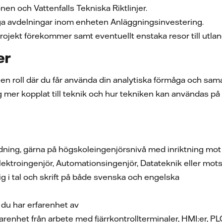
onen och Vattenfalls Tekniska Riktlinjer.
a avdelningar inom enheten Anläggningsinvestering.
projekt förekommer samt eventuellt enstaka resor till utla
er
i en roll där du får använda din analytiska förmåga och s
dig mer kopplat till teknik och hur tekniken kan användas på 
ldning, gärna på högskoleingenjörsnivå med inriktning mot
Elektroingenjör, Automationsingenjör, Datateknik eller mo
 dig i tal och skrift på både svenska och engelska
 du har erfarenhet av
renhet från arbete med fjärrkontrollterminaler, HMI:er, PL