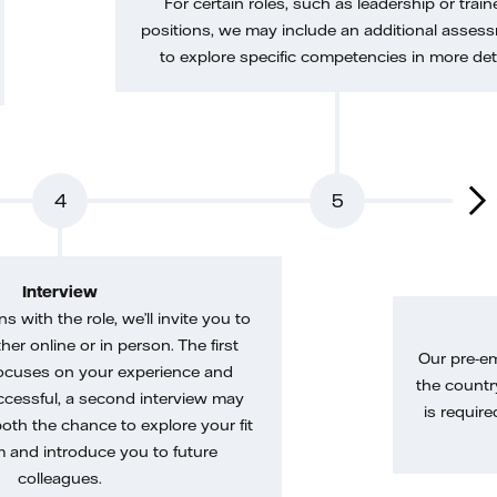
For certain roles, such as leadership or train
positions, we may include an additional asses
to explore specific competencies in more deta
4
5
Interview
gns with the role, we’ll invite you to
her online or in person. The first
Our pre-e
ocuses on your experience and
the country
uccessful, a second interview may
is require
both the chance to explore your fit
m and introduce you to future
colleagues.