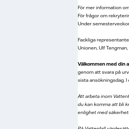
För mer information o
För frågor om rekryter
Under semesterveckorna 
Fackliga representante
Unionen, Ulf Tengman, 
Välkommen med din an
genom att svara på urva
sista ansökningsdag. 
Att arbeta inom Vatten
du kan komma att bli k
enlighet med säkerhets
På Vattenfall värdesätt