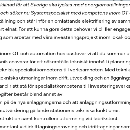
 skillnad för att Sverige ska lyckas med energiomställning
ät och söker nu Systemspecialist med kompetens inom OT oc
tällning och står inför en omfattande elektrifiering av samhäl
vårt elnät. För att kunna göra detta behöver vi bli fler e
 som arbetar med våra investeringsprojekt inom lokal- o
inom OT och automation hos oss lovar vi att du kommer u
nik ansvarar för att säkerställa tekniskt innehåll i plane
eknisk specialistkompetens till verksamheten. Med tekniken
 tekniska utmaningar inom drift, utveckling och anläggnin
r blir att stå för specialistkompetens till investeringsverk
pgifter består bland annat av:
ten på de nya anläggningarna och att anläggningsutformni
utvärdering gällande stationens tekniska funktioner.
truktion samt kontrollera utformning vid fabrikstest.
sentant vid idrifttagningsprovning och idrifttagningar sam