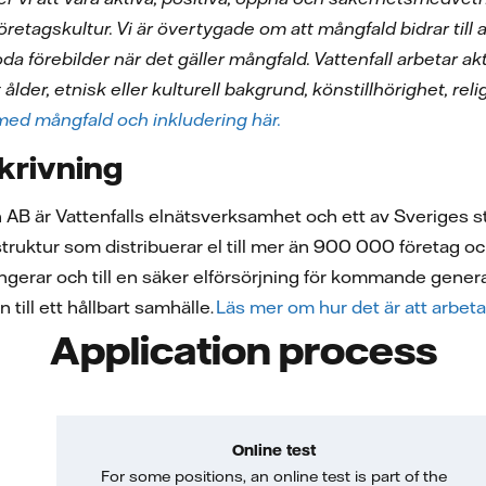
r företagskultur. Vi är övertygade om att mångfald bidrar til
goda förebilder när det gäller mångfald. Vattenfall arbetar 
ålder, etnisk eller kulturell bakgrund, könstillhörighet, reli
med mångfald och inkludering här.
krivning
on AB är Vattenfalls elnätsverksamhet och ett av Sveriges st
truktur som distribuerar el till mer än 900 000 företag o
fungerar och till en säker elförsörjning för kommande gene
till ett hållbart samhälle.
Läs mer om hur det är att arbeta
Application process
Online test
For some positions, an online test is part of the