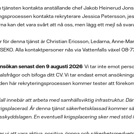
m tjänsten kontakta anställande chef Jakob Heinerud Jon
ingsprocessen kontakta rekryterare Jessica Petersson, je
kan det vara svårt att nå oss, men lägg ett mejl så svarar 
r för denna tjänst är Christian Ericsson, Ledarna, Anne-M
SEKO. Alla kontaktpersoner nås via Vattenfalls växel 08-
sökan senast den 9 augusti 2026
Vi tar inte emot perso
lsfrågor och bifoga ditt CV. Vi tar endast emot ansökningar
I den här rekryteringsprocessen kommer tester att förek
fall innebär att arbeta med samhällsviktig infrastruktur. 
rigsplacerad. Är denna tjänst säkerhetsklassad kommer sä
skyddslagen. En eventuell krigsplacering sker med stöd i 
er vi att vara aktiva, positiva, öppna och säkerhetsmedvet