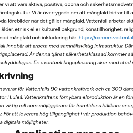
er vi att vara aktiva, positiva, öppna och säkerhetsmedvet
r företagskultur. Vi är övertygade om att mångfald bidrar til
goda förebilder när det gäller mångfald. Vattenfall arbetar 
ålder, etnisk eller kulturell bakgrund, könstillhörighet, reli
 med mångfald och inkludering här
https://careers.vattenf
fall innebär att arbeta med samhällsviktig infrastruktur. 
rigsplacerad. Är denna tjänst säkerhetsklassad kommer sä
skyddslagen. En eventuell krigsplacering sker med stöd i 
krivning
 ansvarar för Vattenfalls 90 vattenkraftverk och ca 300 da
 i Luleå. Vattenkraftens förnybara elproduktion är en förut
en viktig roll som möjliggörare för framtidens hållbara en
. För att leverera hög tillgänglighet i vår produktion behöv
a digitala möjligheter.