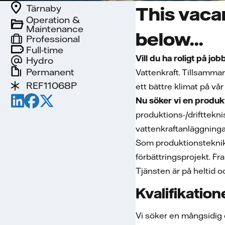
Tärnaby
This vaca
Operation &
Maintenance
below...
Professional
Full-time
Vill du ha roligt på jo
Hydro
Permanent
Vattenkraft. Tillsammans
REF11068P
ett bättre klimat på vår 
Nu söker vi en produkt
produktions-/drifttekni
vattenkraftanläggninga
Som produktionsteknike
förbättringsprojekt. F
Tjänsten är på heltid o
Kvalifikation
Vi söker en mångsidig o