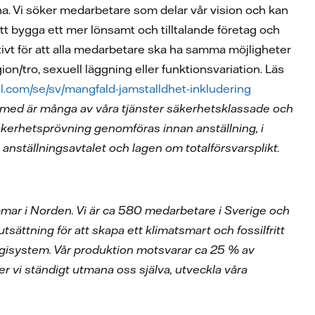
na. Vi söker medarbetare som delar vår vision och kan
l att bygga ett mer lönsamt och tilltalande företag och
aktivt för att alla medarbetare ska ha samma möjligheter
gion/tro, sexuell läggning eller funktionsvariation. Läs
all.com/se/sv/mangfald-jamstalldhet-inkludering
Därmed är många av våra tjänster säkerhetsklassade och
kerhetsprövning genomföras innan anställning, i
anställningsavtalet och lagen om totalförsvarsplikt.
mmar i Norden. Vi är ca 580 medarbetare i Sverige och
sättning för att skapa ett klimatsmart och fossilfritt
ergisystem. Vår produktion motsvarar ca 25 % av
er vi ständigt utmana oss själva, utveckla våra