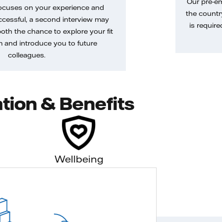
Our pre-e
ocuses on your experience and
the country
uccessful, a second interview may
is require
both the chance to explore your fit
m and introduce you to future
colleagues.
tion & Benefits
Wellbeing