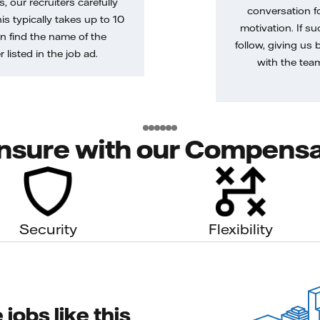
, our recruiters carefully
conversation f
is typically takes up to 10
motivation. If s
n find the name of the
follow, giving us 
 listed in the job ad.
with the tea
nsure with our Compensa
Security
Flexibility
jobs like this