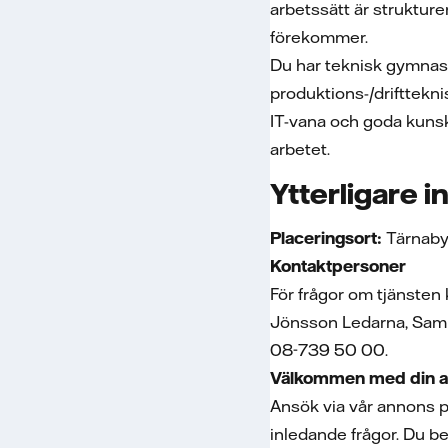
arbetssätt är struktur
förekommer.
Du har teknisk gymnasi
produktions-/drifttekn
IT-vana och goda kunska
arbetet.
Ytterligare 
Placeringsort:
Tärnab
Kontaktpersoner
För frågor om tjänsten
Jönsson Ledarna, Samue
08-739 50 00.
Välkommen med din a
Ansök via vår annons p
inledande frågor. Du be