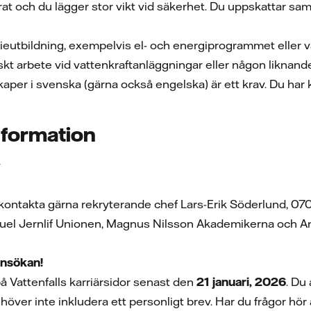
erat och du lägger stor vikt vid säkerhet. Du uppskattar 
eutbildning, exempelvis el- och energiprogrammet eller vat
iskt arbete vid vattenkraftanläggningar eller någon liknan
per i svenska (gärna också engelska) är ett krav. Du har kö
information
y
 kontakta gärna rekryterande chef Lars-Erik Söderlund, 07
l Jernlif Unionen, Magnus Nilsson Akademikerna och Ande
nsökan!
å Vattenfalls karriärsidor senast den
21 januari, 2026
. Du
höver inte inkludera ett personligt brev. Har du frågor hör 