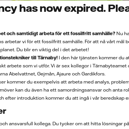
ncy has now expired. Plea
bbet och samtidigt arbeta för ett fossilfritt samhälle?
Nu ha
 arbetar vi för ett fossilfritt samhälle. För att nå vårt må
planet. Du blir en viktig del i det arbetet!
ionstekniker till Tärnaby!
I den här tjänsten kommer du a
skt arbete som vi utför. Vi är sex kollegor i Tärnabyteamet
rna Abelvattnet, Gejmån, Ajaure och Gardikfors.
r kommer du exempelvis att arbeta med analys, problemlö
ramöver kan du även ha ett samordningsansvar och anta ro
ch efter introduktion kommer du att ingå i vår beredskap e
er
ch ansvarsfull kollega. Du tycker om att hitta lösningar på