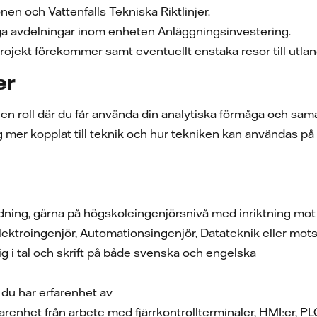
onen och Vattenfalls Tekniska Riktlinjer.
a avdelningar inom enheten Anläggningsinvestering.
projekt förekommer samt eventuellt enstaka resor till utla
er
i en roll där du får använda din analytiska förmåga och s
dig mer kopplat till teknik och hur tekniken kan användas på 
ldning, gärna på högskoleingenjörsnivå med inriktning mot
Elektroingenjör, Automationsingenjör, Datateknik eller mo
 dig i tal och skrift på både svenska och engelska
 du har erfarenhet av
renhet från arbete med fjärrkontrollterminaler, HMI:er, PL