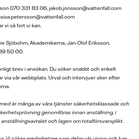
sson 070-331 83 06, jakob.jonsson@vattenfall.com
ssica.petersson@vattenfall.com
vi så fort vi kan.
arie Sjöbohm, Akademikerna, Jan-Olof Eriksson,
739 50 00.
nligt brev i ansökan. Du söker snabbt och enkelt
 via vår webbplats. Urval och intervjuer sker efter
omma.
Därmed är många av våra tjänster säkerhetsklassade och
kerhetsprövning genomföras innan anställning, i
anställningsavtalet och lagen om totalförsvarsplikt.
na. Vi söker medarbetare som delar vår vision och kan