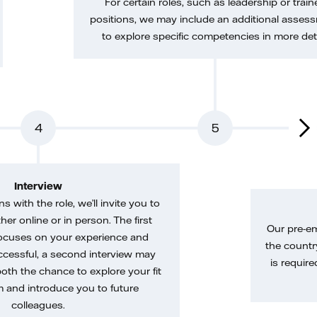
For certain roles, such as leadership or train
positions, we may include an additional asses
to explore specific competencies in more deta
4
5
Interview
gns with the role, we’ll invite you to
her online or in person. The first
Our pre-e
ocuses on your experience and
the country
uccessful, a second interview may
is require
both the chance to explore your fit
m and introduce you to future
colleagues.