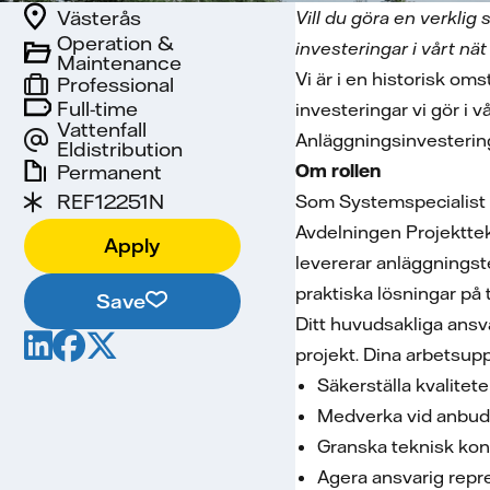
Västerås
Vill du göra en verklig
Operation &
investeringar i vårt n
Maintenance
Vi är i en historisk oms
Professional
Full-time
investeringar vi gör i 
Vattenfall
Anläggningsinvestering
Eldistribution
Permanent
Om rollen
REF12251N
Som Systemspecialist 
Avdelningen Projekttek
Apply
levererar anläggningst
praktiska lösningar på
Save
Ditt huvudsakliga ansva
projekt. Dina arbetsup
Säkerställa kvalite
Medverka vid anbuds
Granska teknisk kons
Agera ansvarig repre