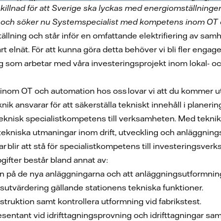
 skillnad för att Sverige ska lyckas med energiomställning
ät och söker nu Systemspecialist med kompetens inom OT oc
tällning och står inför en omfattande elektrifiering av samhäl
vårt elnät. För att kunna göra detta behöver vi bli fler e
 som arbetar med våra investeringsprojekt inom lokal- o
inom OT och automation hos oss lovar vi att du kommer u
nik ansvarar för att säkerställa tekniskt innehåll i plane
eknisk specialistkompetens till verksamheten. Med tekniken
 tekniska utmaningar inom drift, utveckling och anläggnin
r blir att stå för specialistkompetens till investeringsverk
pgifter består bland annat av:
ten på de nya anläggningarna och att anläggningsutformni
utvärdering gällande stationens tekniska funktioner.
truktion samt kontrollera utformning vid fabrikstest.
sentant vid idrifttagningsprovning och idrifttagningar sam