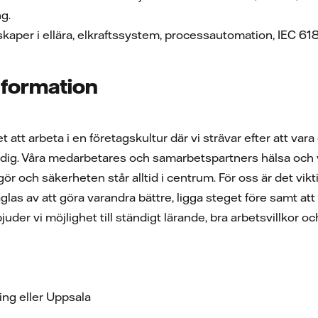
ng.
aper i ellära, elkraftssystem, processautomation, IEC 61
information
t att arbeta i en företagskultur där vi strävar efter att v
dig. Våra medarbetares och samarbetspartners hälsa och vä
 gör och säkerheten står alltid i centrum. För oss är det vi
as av att göra varandra bättre, ligga steget före samt att h
rbjuder vi möjlighet till ständigt lärande, bra arbetsvillko
ing eller Uppsala