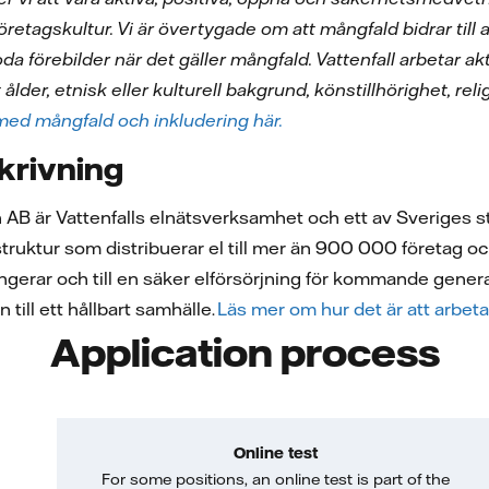
r företagskultur. Vi är övertygade om att mångfald bidrar til
goda förebilder när det gäller mångfald. Vattenfall arbetar 
ålder, etnisk eller kulturell bakgrund, könstillhörighet, reli
med mångfald och inkludering här.
krivning
on AB är Vattenfalls elnätsverksamhet och ett av Sveriges st
truktur som distribuerar el till mer än 900 000 företag o
fungerar och till en säker elförsörjning för kommande gene
till ett hållbart samhälle.
Läs mer om hur det är att arbeta
Application process
Online test
For some positions, an online test is part of the