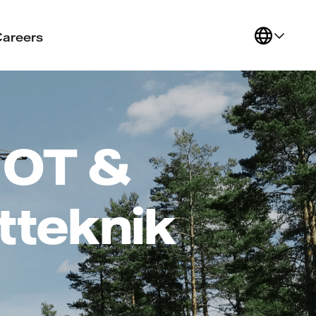
Careers
 OT &
tteknik