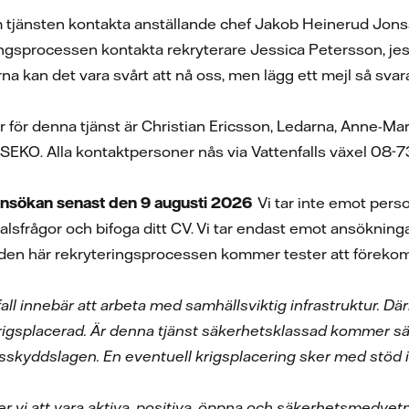
m tjänsten kontakta anställande chef Jakob Heinerud Jon
ingsprocessen kontakta rekryterare Jessica Petersson, je
kan det vara svårt att nå oss, men lägg ett mejl så svarar 
r för denna tjänst är Christian Ericsson, Ledarna, Anne-M
SEKO. Alla kontaktpersoner nås via Vattenfalls växel 08-
sökan senast den 9 augusti 2026
Vi tar inte emot perso
lsfrågor och bifoga ditt CV. Vi tar endast emot ansökningar
I den här rekryteringsprocessen kommer tester att förek
fall innebär att arbeta med samhällsviktig infrastruktur. 
rigsplacerad. Är denna tjänst säkerhetsklassad kommer sä
skyddslagen. En eventuell krigsplacering sker med stöd i 
er vi att vara aktiva, positiva, öppna och säkerhetsmedvet