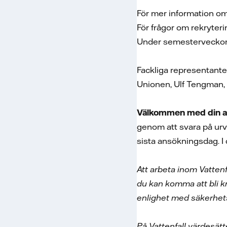
För mer information o
För frågor om rekryter
Under semesterveckorna 
Fackliga representante
Unionen, Ulf Tengman, 
Välkommen med din an
genom att svara på urva
sista ansökningsdag. 
Att arbeta inom Vatten
du kan komma att bli k
enlighet med säkerhets
På Vattenfall värdesätt