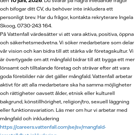
den
10 juni, 2026
. Du svarar på några inledande frågor
och bifogar ditt CV, du behöver inte inkludera ett
personligt brev. Har du frågor, kontakta rekryterare Ingela
Skoog, 0730-243 164.
På Vattenfall värdesätter vi att vara aktiva, positiva, öppna
och säkerhetsmedvetna. Vi söker medarbetare som delar
vår vision och kan bidra till att stärka vår företagskultur. Vi
är övertygade om att mångfald bidrar till att bygga ett mer
lönsamt och tilltalande företag och strävar efter att vara
goda förebilder när det gäller mångfald. Vattenfall arbetar
aktivt för att alla medarbetare ska ha samma möjligheter
och rättigheter oavsett ålder, etnisk eller kulturell
bakgrund, könstillhörighet, religion/tro, sexuell läggning
eller funktionsvariation. Läs mer om hur vi arbetar med
mångfald och inkludering
https://careers.vattenfall.com/se/sv/mangfald-