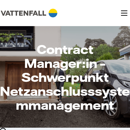
Contract
Manager:in –
Schwerpunkt
Netzanschlusssyste
mmanagement