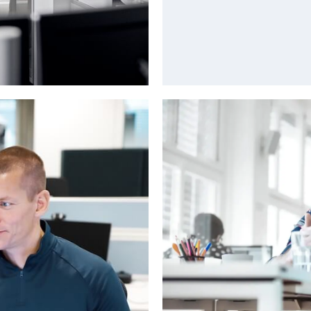
mogen. Met een
Bij Va
nderen obstakels
verkennen,
 je omgeving en
drage
zelf én je team.
werkomgeving.