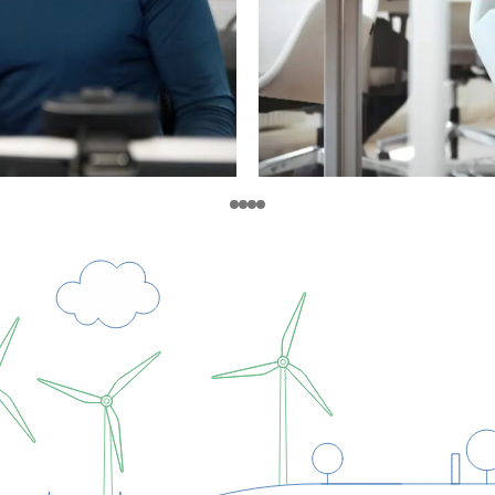
ieders ment
zo