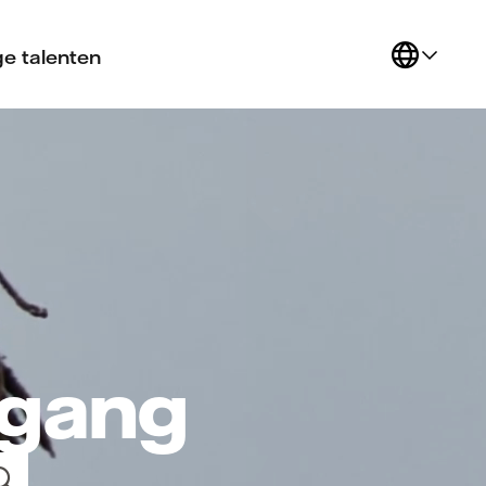
e talenten
tgang