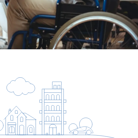
ale en fysieke welzijn wordt ondersteund. Zo
rgen we ervoor dat jij jezelf kunt zijn en wordt
aangemoedigd om actief bij te dragen.