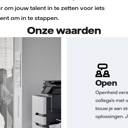
 om jouw talent in te zetten voor iets
ent om in te stappen.
Onze waarden
Open
tief te nemen en
Openheid vers
 aan onze missie
collega’s met 
heid te nemen.
bouw je aan st
, maar groei je
oplossingen. J
ook zelf.