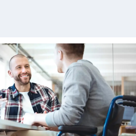
ttenfall krijg je de ruimte om nieuwe ideeën te
 met vertrouwen je mening te geven en bij te
n aan innovatie — allemaal binnen een veilige
 We omarmen een inclusieve cultuur waarin