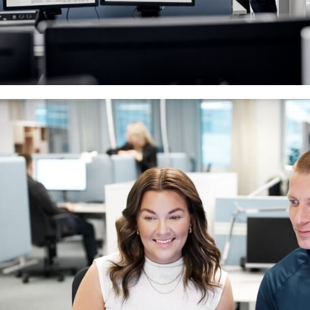
Verandering vraagt doorzettingsver
positieve instelling zie jij kansen waar a
zien. Je denkt in oplossingen, inspireert
haalt het beste uit je