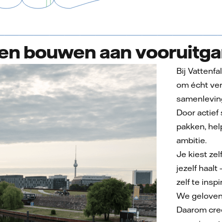
n bouwen aan vooruitg
Bij Vattenf
om écht ver
samenleving
Door actief
pakken, hel
ambitie.
Je kiest zel
jezelf haal
zelf te inspi
We geloven 
Daarom creë