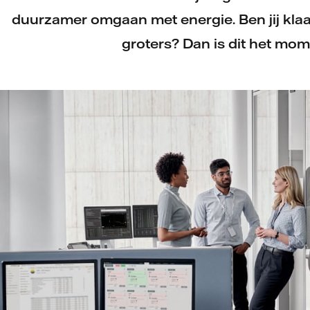
duurzamer omgaan met energie. Ben jij klaar
groters? Dan is dit het mom
Bij Vattenfall krijg je de ruimte om initia
écht impact te maken. Jij draagt actief bij
door slimmer te werken en verantwoordelijk
Zo help je niet alleen de samenleving vooruit