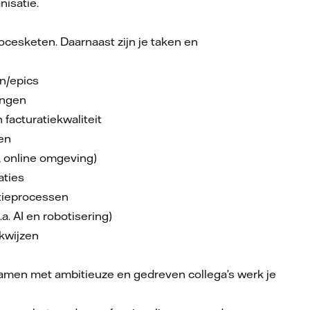
nisatie.
ocesketen. Daarnaast zijn je taken en
n/epics
ingen
facturatiekwaliteit
en
, online omgeving)
aties
atieprocessen
a. AI en robotisering)
kwijzen
Samen met ambitieuze en gedreven collega’s werk je