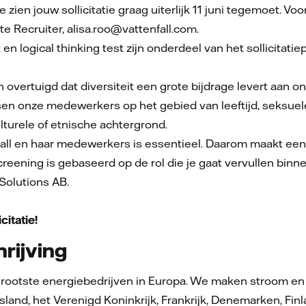
e zien jouw sollicitatie graag uiterlijk 11 juni tegemoet.
e Recruiter, alisa.roo@vattenfall.com.
en logical thinking test zijn onderdeel van het sollicitatie
rvan overtuigd dat diversiteit een grote bijdrage levert aan
n onze medewerkers op het gebied van leeftijd, seksuele 
lturele of etnische achtergrond.
nfall en haar medewerkers is essentieel. Daarom maakt ee
creening is gebaseerd op de rol die je gaat vervullen binn
 Solutions AB.
icitatie!
rijving
 grootste energiebedrijven in Europa. We maken stroom en
land, het Verenigd Koninkrijk, Frankrijk, Denemarken, Fin