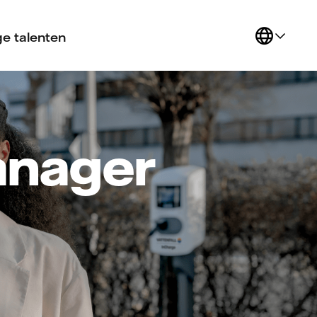
e talenten
anager