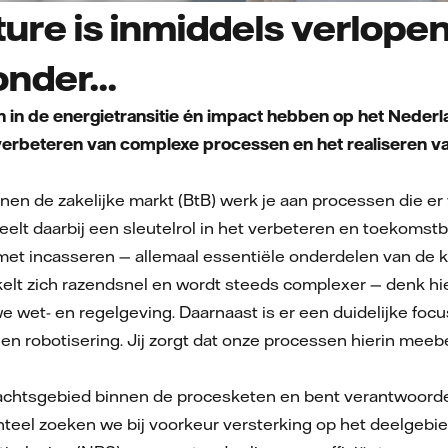
ure is inmiddels verlopen
onder...
ken in de energietransitie én impact hebben op het Neder
et verbeteren van complexe processen en het realiseren 
nen de zakelijke markt (BtB) werk je aan processen die e
eelt daarbij een sleutelrol in het verbeteren en toekom
 met incasseren — allemaal essentiële onderdelen van de 
elt zich razendsnel en wordt steeds complexer — denk hi
 wet- en regelgeving. Daarnaast is er een duidelijke focus
I en robotisering. Jij zorgt dat onze processen hierin m
achtsgebied binnen de procesketen en bent verantwoordel
eel zoeken we bij voorkeur versterking op het deelgebied 