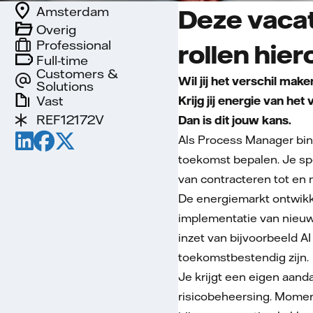
Amsterdam
Deze vacat
Overig
Professional
rollen hier
Full-time
Customers &
Wil jij het verschil ma
Solutions
Vast
Krijg jij energie van h
REF12172V
Dan is dit jouw kans.
Als Process Manager bin
toekomst bepalen. Je sp
van contracteren tot en
De energiemarkt ontwikk
implementatie van nieuwe
inzet van bijvoorbeeld A
toekomstbestendig zijn.
Je krijgt een eigen aand
risicobeheersing. Moment