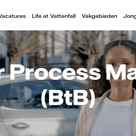
Vacatures
Life at Vattenfall
Vakgebieden
Jong
r Process M
(BtB)