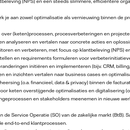
ntbeleving (NPS) en een steeds slimmere, efficiëntere orga
 je aan zowel optimalisatie als vernieuwing binnen de pr
over (keten)processen, procesverbeteringen en projecte
n analyseren en vertalen naar concrete acties en oploss
toren en verbeteren, met focus op klantbeleving (NPS) en 
llen en requirements formuleren voor verbeterinitiatiev
anderingen initiëren en implementeren (bijv. CRM, billing
en en inzichten vertalen naar business cases en optimalis
heersing (o.a. financieel, data & privacy) binnen de factur
oor keten overstijgende optimalisaties en digitalisering (o.
angeprocessen en stakeholders meenemen in nieuwe wer
 de Service Operatie (SO) van de zakelijke markt (BtB). 
de end-to-end klantprocessen.