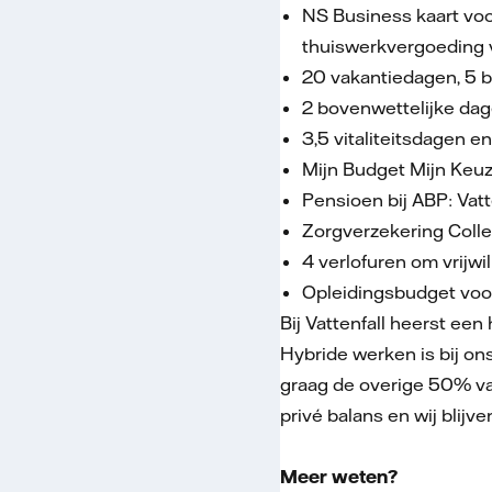
NS Business kaart voo
thuiswerkvergoeding
20 vakantiedagen, 5 b
2 bovenwettelijke da
3,5 vitaliteitsdagen 
Mijn Budget Mijn Keuze
Pensioen bij ABP: Vatt
Zorgverzekering Collec
4 verlofuren om vrijwi
Opleidingsbudget voor
Bij Vattenfall heerst een 
Hybride werken is bij on
graag de overige 50% van
privé balans en wij blijv
Meer weten?