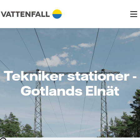
Tekniker stationer -
Gotlands Elnät