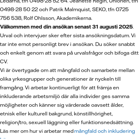
Ledarna, tfn 0498-28 52 64. Jeanette Regin, Unionen, tfn
0498-28 50 22 och Patrik Malmquist, SEKO, tfn 0725
756 538, Rolf Ohlsson, Akademikerna.
Välkommen med din ansökan senast 31 augusti 2025
.
Urval och intervjuer sker efter sista ansökningsdatum. Vi
tar inte emot personligt brev i ansökan. Du söker snabbt
och enkelt genom att svara på urvalsfrågor och bifoga ditt
CV.
Vi är övertygade om att mångfald och samarbete mellan
olika yrkesgrupper och generationer är nyckeln till
framgång. Vi arbetar kontinuerligt för att främja en
inkluderande arbetsmiljö där alla individer ges samma
möjligheter och känner sig värderade oavsett ålder,
etnisk eller kulturell bakgrund, könstillhörighet,
religion/tro, sexuell läggning eller funktionsnedsättning.
Läs mer om hur vi arbetar med
mångfald och inkludering