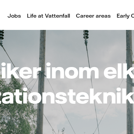
Jobs
Life at Vattenfall
Career areas
Early 
ker inom elk
ationstekni