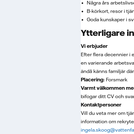
Några års arbetslivse
B-körkort, resor i tj
Goda kunskaper i sve
Ytterligare 
Vi erbjuder
Efter flera decennier i
en varierande arbetsva
ändå känns familjär dä
Placering:
Forsmark
Varmt välkommen med 
bifogar ditt CV och sva
Kontaktpersoner
Vill du veta mer om tj
information om rekryte
ingela.skoog@vattenfa