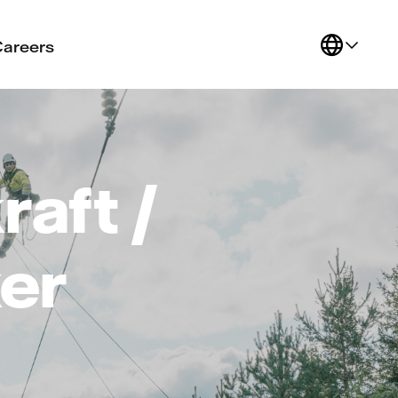
Careers
raft /
ker