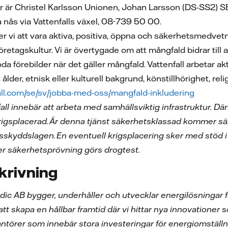
er är Christel Karlsson Unionen, Johan Larsson (DS-SS2)
a nås via Vattenfalls växel, 08-739 50 00.
er vi att vara aktiva, positiva, öppna och säkerhetsmedvet
r företagskultur. Vi är övertygade om att mångfald bidrar til
goda förebilder när det gäller mångfald. Vattenfall arbetar 
ålder, etnisk eller kulturell bakgrund, könstillhörighet, reli
fall.com/se/sv/jobba-med-oss/mangfald-inkludering
fall innebär att arbeta med samhällsviktig infrastruktur. 
rigsplacerad.
Ä
r denna tj
ä
nst s
ä
kerhetsklassad kommer s
ä
sskyddslagen.
En eventuell krigsplacering sker med st
ö
d 
er s
ä
kerhetspr
ö
vning g
ö
rs drogtest.
krivning
dic AB bygger, underhåller och utvecklar energilösningar f
att skapa en hållbar framtid där vi hittar nya innovationer 
antörer som innebär stora investeringar för energiomställn