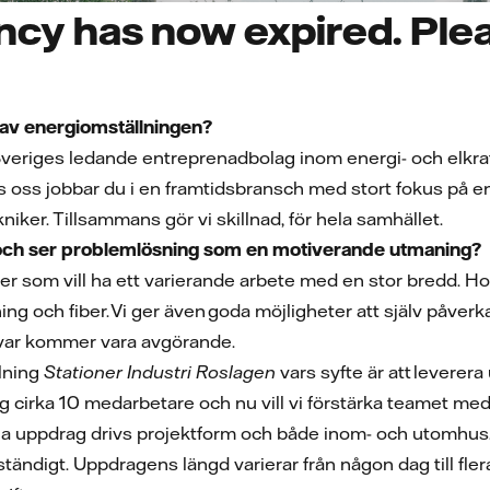
ncy has now expired. Plea
el av energiomställningen?
 Sveriges ledande entreprenadbolag inom energi- och elkra
s oss jobbar du i en framtidsbransch med stort fokus på en 
kniker. Tillsammans gör vi skillnad, för hela samhället.
 och ser problemlösning som en motiverande utmaning?
ker som vill ha ett varierande arbete med en stor bredd. H
 och fiber. Vi ger även goda möjligheter att själv påverka d
svar kommer vara avgörande.
lning
Stationer Industri Roslagen
vars syfte är att leverera
dag cirka 10 medarbetare och nu vill vi förstärka teamet me
 uppdrag drivs projektform och både inom- och utomhus. V
tändigt. Uppdragens längd varierar från någon dag till fle