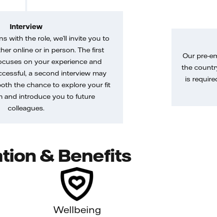
Interview
gns with the role, we’ll invite you to
her online or in person. The first
Our pre-e
ocuses on your experience and
the country
uccessful, a second interview may
is require
both the chance to explore your fit
m and introduce you to future
colleagues.
tion & Benefits
Wellbeing