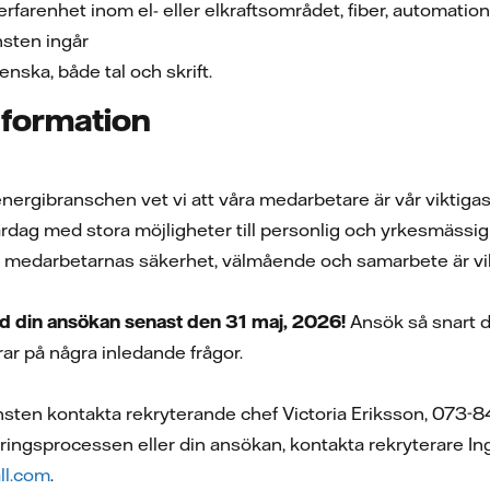
rfarenhet inom el- eller elkraftsområdet, fiber, automation
änsten ingår
nska, både tal och skrift.
information
 energibranschen vet vi att våra medarbetare är vår viktigas
rdag med stora möjligheter till personlig och yrkesmässig 
r medarbetarnas säkerhet, välmående och samarbete är vikt
din ansökan senast den 31 maj, 2026!
Ansök så snart d
rar på några inledande frågor.
änsten kontakta rekryterande chef Victoria Eriksson, 073-
ringsprocessen eller din ansökan, kontakta rekryterare I
ll.com
.