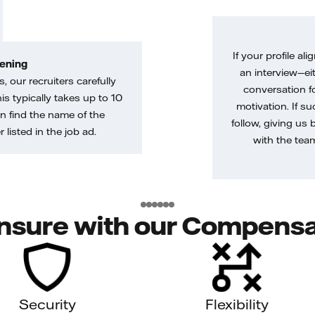
If your profile ali
ening
an interview—eit
, our recruiters carefully
conversation f
is typically takes up to 10
motivation. If s
n find the name of the
follow, giving us 
 listed in the job ad.
with the tea
nsure with our Compensa
Security
Flexibility