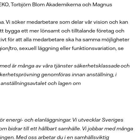
 SEKO, Torbjörn Blom Akademikerna och Magnus
na. Vi söker medarbetare som delar vår vision och kan
l att bygga ett mer lönsamt och tilltalande företag och
aktivt för att alla medarbetare ska ha samma möjligheter
gion/tro, sexuell läggning eller funktionsvariation, se
Därmed är många av våra tjänster säkerhetsklassade
och
kerhetspr
ö
vning genomf
ö
ras innan anst
ä
llning, i
i anst
ä
llningsavtalet och lagen om
ör energi- och elanläggningar. Vi utvecklar Sveriges
som bidrar till ett hållbart samhälle. Vi jobbar med många
ingen. Med oss arbetar du i en samhällsviktig