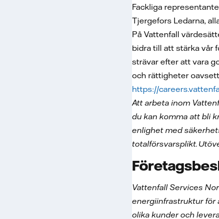
Fackliga representant
Tjergefors Ledarna, all
På Vattenfall värdesätt
bidra till att stärka vå
strävar efter att vara 
och rättigheter oavsett 
https://careers.vatten
Att arbeta inom Vatten
du kan komma att bli k
enlighet med s
ä
kerhet
totalf
ö
rsvarsplikt.
Ut
ö
v
Företagsbes
Vattenfall Services Nor
energiinfrastruktur för 
olika kunder och lever