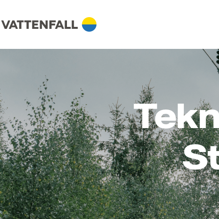
Tekni
St