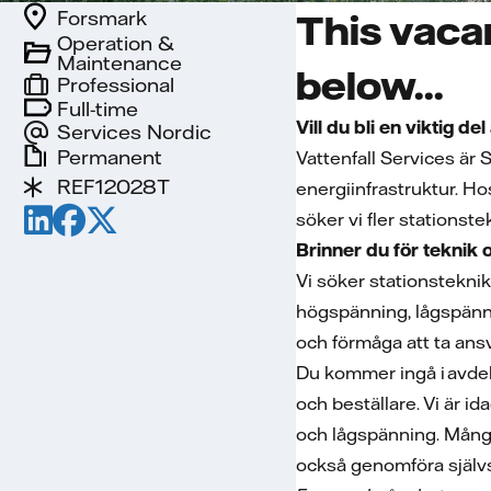
Forsmark
This vaca
Operation &
Maintenance
below...
Professional
Full-time
Vill du bli en viktig d
Services Nordic
Permanent
Vattenfall Services är
REF12028T
energiinfrastruktur. Ho
söker vi fler stationste
Brinner du för teknik
Vi söker stationstekni
högspänning, lågspänning
och förmåga att ta an
Du kommer ingå i avde
och beställare. Vi är i
och lågspänning. Många
också genomföra självs