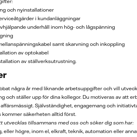
ifter:
ng och nyinstallationer
serviceåtgärder i kundanläggningar
vhjälpande underhåll inom hög- och lågspänning
agning
/mellanspänningskabel samt skarvning och inkoppling
allation av optokabel
tallation av ställverksutrustning.
er
bbat några år med liknande arbetsuppgifter och vill utvec
och ställer upp för dina kollegor. Du motiveras av att er
id affärsmässigt. Självständighet, engagemang och initiati
s kommer säkerheten alltid först.
tt utvecklas tillsammans med oss och söker dig som har:
, eller högre, inom el, elkraft, teknik, automation eller an