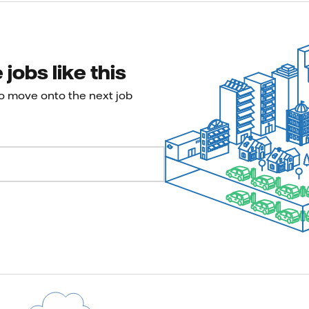
jobs like this
to move onto the next job