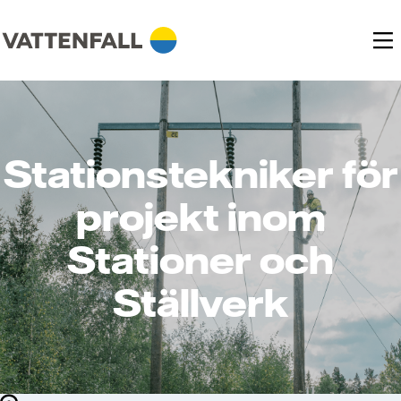
Stationstekniker för
projekt inom
Stationer och
Ställverk