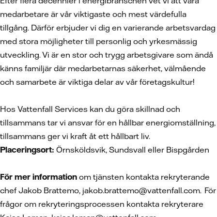
Efter flera decennier i energibranschen vet vi att våra
medarbetare är vår viktigaste och mest värdefulla
tillgång. Därför erbjuder vi dig en varierande arbetsvardag
med stora möjligheter till personlig och yrkesmässig
utveckling. Vi är en stor och trygg arbetsgivare som ändå
känns familjär där medarbetarnas säkerhet, välmående
och samarbete är viktiga delar av vår företagskultur!
Hos Vattenfall Services kan du göra skillnad och
tillsammans tar vi ansvar för en hållbar energiomställning,
tillsammans ger vi kraft åt ett hållbart liv.
Placeringsort:
Örnsköldsvik, Sundsvall eller Bispgården
För mer information
om tjänsten kontakta rekryterande
chef Jakob Brattemo, jakob.brattemo@vattenfall.com. För
frågor om rekryteringsprocessen kontakta rekryterare