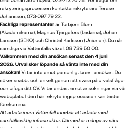
chef Johan Strömqvist, 072-712 76 78. För frågor om
rekryteringsprocessen kontakta rekryterare Terese
Johansson, 073-097 79 22.
Fackliga representanter
är Torbjörn Blom
(Akademikerna), Magnus Tjergefors (Ledarna), Johan
Larsson (SEKO) och Christel Karlsson (Unionen). Du når
samtliga via Vattenfalls växel, 08 739 50 00.
Välkommen med din ansökan senast den 4 juni
2026. Urval sker löpande så vänta inte med din
ansökan!
Vi tar inte emot personligt brev i ansökan. Du
söker snabbt och enkelt genom att svara på urvalsfrågor
och bifoga ditt CV.
Vi tar endast emot ansökningar via vår
webbplats. I den här rekryteringsprocessen kan tester
förekomma.
Att arbeta inom Vattenfall innebär att arbeta med
samhällsviktig infrastruktur. Därmed är många av våra