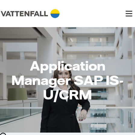
Application
Manager SAP IS-
U/CRM