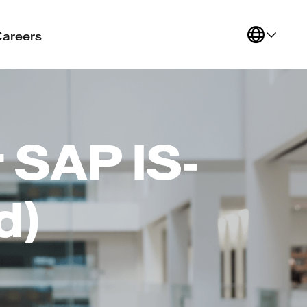
Careers
 SAP IS-
d)