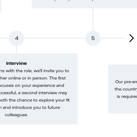
4
5
Interview
gns with the role, we’ll invite you to
her online or in person. The first
Our pre-e
ocuses on your experience and
the country
uccessful, a second interview may
is require
both the chance to explore your fit
m and introduce you to future
colleagues.