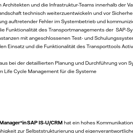
 Architekten und die Infrastruktur-Teams innerhalb der Vat
dschaft technisch weiterzuentwickeln und vor Sicherhei
ung auftretender Fehler im Systembetrieb und kommunizi
r die Funktionalität des Transportmanagements der SAP-S
tinstanzen mit angeschlossenen Test- und Schulungssys
 den Einsatz und die Funktionalität des Transporttools Ac
naus bei der detaillierten Planung und Durchführung von
m Life Cycle Management für die Systeme
 Manager*in SAP IS-U/CRM
hat ein hohes Kommunikations
higkeit zur Selbststrukturierung und eigenverantwortlich