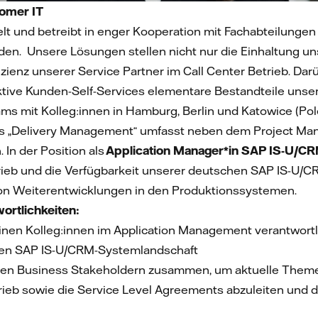
tomer IT
t und betreibt in enger Kooperation mit Fachabteilungen 
en. Unsere Lösungen stellen nicht nur die Einhaltung un
zienz unserer Service Partner im Call Center Betrieb. Darü
ive Kunden-Self-Services elementare Bestandteile unsere
ms mit Kolleg:innen in Hamburg, Berlin und Katowice (Pole
s „Delivery Management“ umfasst neben dem Project Ma
In der Position als
Application Manager*in SAP IS-U/C
rieb und die Verfügbarkeit unserer deutschen SAP IS-U/C
 von Weiterentwicklungen in den Produktionssystemen.
ortlichkeiten:
nen Kolleg:innen im Application Management verantwortlic
exen SAP IS-U/CRM-Systemlandschaft
ren Business Stakeholdern zusammen, um aktuelle Theme
ieb sowie die Service Level Agreements abzuleiten und d