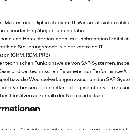
, Master- oder Diplomstudium (IT, Wirtschaftsinformatik 
prechender langjähriger Berufserfahrung
ancen und Herausforderungen im zunehmenden Digitalis
rativen Steuerungsmodells einer zentralen IT
essen (CHM, RDM, PRB)
er technischen Funktionsweise von SAP-Systemen, ins
Basis und der technischen Parameter zur Performance-An
piel bzw. die Wechselwirkungen zwischen den SAP System
tliche Verbesserungen entlang der gesamten Kette zu so
ichen Einsätzen außerhalb der Normalarbeitszeit
ormationen
ehr als „nur“ ein interessanter Job in einem ergebnisorien