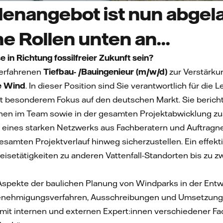
lenangebot ist nun abgela
he Rollen unten an...
e in Richtung fossilfreier Zukunft sein?
 erfahrenen
Tiefbau- /Bauingenieur (m/w/d)
zur Verstärk
e Wind
. In dieser Position sind Sie verantwortlich für di
t besonderem Fokus auf den deutschen Markt. Sie berich
innen im Team sowie in der gesamten Projektabwicklung 
e eines starken Netzwerks aus Fachberatern und Auftrag
samten Projektverlauf hinweg sicherzustellen. Ein effekt
 Reisetätigkeiten zu anderen Vattenfall-Standorten bis zu
 Aspekte der baulichen Planung von Windparks in der Entw
enehmigungsverfahren, Ausschreibungen und Umsetzung
t internen und externen Expert:innen verschiedener Fac