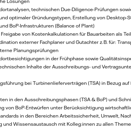
iche Lösungen
dortanalysen, technischen Due-Diligence-Prüfungen sow
und optimaler Gründungstypen, Erstellung von Desktop-
und BoP-Infrastrukturen (Balance of Plant)
 Freigabe von Kostenkalkulationen für Bauarbeiten als Tei
ination externer Fachplaner und Gutachter z. B. für: Tra
terne Planungsprüfungen
dortbesichtigungen in der Frühphase sowie Qualitätsins
echnischen Inhalte der Ausschreibungs- und Vertragsunter
sführung bei Turbinenlieferverträgen (TSA) in Bezug auf 
en in den Ausschreibungsphasen (TSA & BoP) und Schni
g von BoP-Entwürfen unter Berücksichtigung wirtschaftl
andards in den Bereichen Arbeitssicherheit, Umwelt, Nachh
g und Wissensaustausch mit Kolleg:innen zu allen Theme