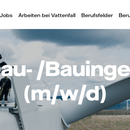
Jobs
Arbeiten bei Vattenfall
Berufsfelder
Beru
bau- /Bauinge
(m/w/d)