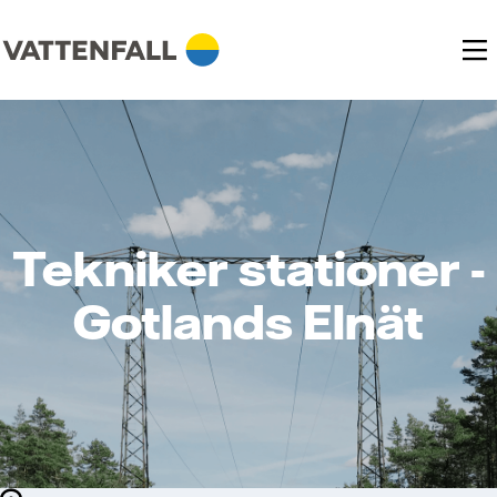
Tekniker stationer -
Gotlands Elnät