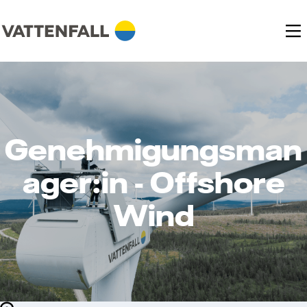
Genehmigungsman
ager:in - Offshore
Wind