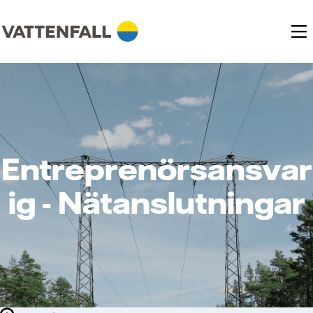
Entreprenörsansvar
ig - Nätanslutningar