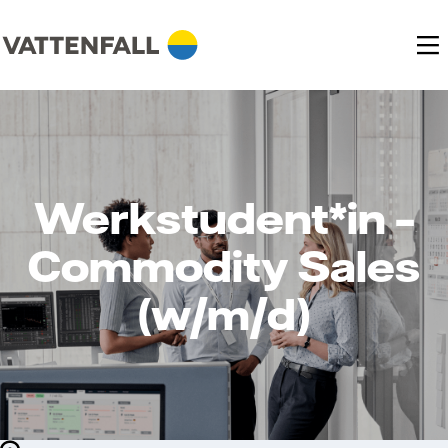
Werkstudent*in –
Commodity Sales
(w/m/d)