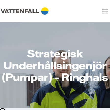
Strategisk
Underhållsingenjör
(Pumpar) – Ringhals