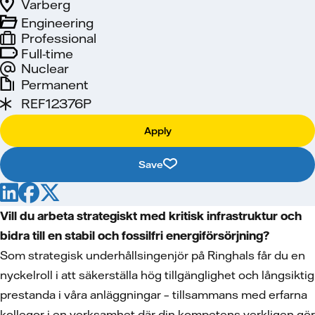
Varberg
Engineering
Professional
Full-time
Nuclear
Permanent
REF12376P
Apply
Save
Vill du arbeta strategiskt med kritisk infrastruktur och
bidra till en stabil och fossilfri energiförsörjning?
Som strategisk underhållsingenjör på Ringhals får du en
nyckelroll i att säkerställa hög tillgänglighet och långsiktig
prestanda i våra anläggningar – tillsammans med erfarna
kollegor i en verksamhet där din kompetens verkligen gör