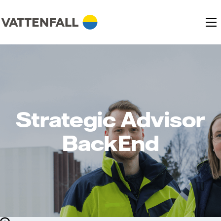
Strategic Advisor
BackEnd