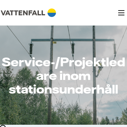
Service-/Projektled
are inom
stationsunderhåll