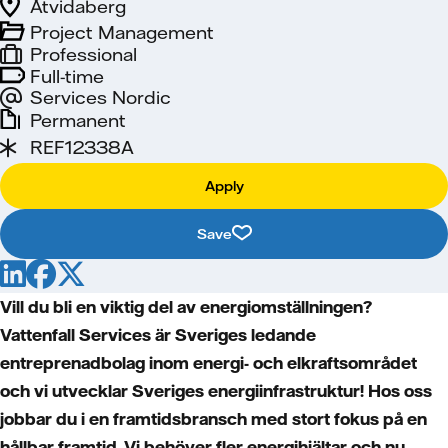
Åtvidaberg
Project Management
Professional
Full-time
Services Nordic
Permanent
REF12338A
Apply
Save
Vill du bli en viktig del av energiomställningen?
Vattenfall Services är Sveriges ledande
entreprenadbolag inom energi- och elkraftsområdet
och vi utvecklar Sveriges energiinfrastruktur! Hos oss
jobbar du i en framtidsbransch med stort fokus på en
hållbar framtid. Vi behöver fler energihjältar och nu