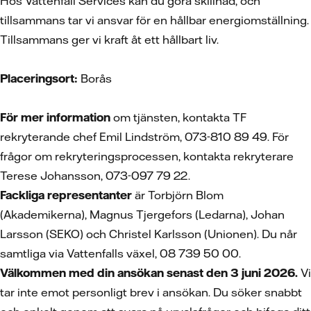
Hos Vattenfall Services kan du göra skillnad, och
tillsammans tar vi ansvar för en hållbar energiomställning.
Tillsammans ger vi kraft åt ett hållbart liv.
Placeringsort:
Borås
För mer information
om tjänsten, kontakta TF
rekryterande chef Emil Lindström, 073-810 89 49. För
frågor om rekryteringsprocessen, kontakta rekryterare
Terese Johansson, 073-097 79 22.
Fackliga representanter
är Torbjörn Blom
(Akademikerna), Magnus Tjergefors (Ledarna), Johan
Larsson (SEKO) och Christel Karlsson (Unionen). Du når
samtliga via Vattenfalls växel, 08 739 50 00.
Välkommen med din ansökan senast den 3 juni 2026.
Vi
tar inte emot personligt brev i ansökan. Du söker snabbt