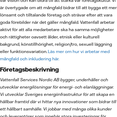
vår vision och kan bidra till att stärka vår företagskultur. Vi
är övertygade om att mångfald bidrar till att bygga ett mer
lönsamt och tilltalande företag och strävar efter att vara
goda förebilder när det gäller mångfald. Vattenfall arbetar
aktivt för att alla medarbetare ska ha samma möjligheter
och rättigheter oavsett ålder, etnisk eller kulturell
bakgrund, könstillhörighet, religion/tro, sexuell läggning
eller funktionsvariation.
Läs mer om hur vi arbetar med
mångfald och inkludering här.
Företagsbeskrivning
Vattenfall Services Nordic AB bygger, underhåller och
utvecklar energilösningar för energi- och elanläggningar.
Vi utvecklar Sveriges energiinfrastruktur för att skapa en
hållbar framtid där vi hittar nya innovationer som bidrar till
ett hållbart samhälle. Vi jobbar med många olika kunder
och leverantörer som innebär stora investeringar för