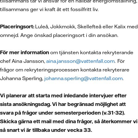
tillsammans tar vi ansvar för en hållbar energiomställning,
tillsammans ger vi kraft åt ett fossilfritt liv.
Placeringsort:
Luleå, Jokkmokk, Skellefteå eller Kalix med
omnejd. Ange önskad placeringsort i din ansökan.
För mer information
om tjänsten kontakta rekryterande
chef Aina Jansson,
aina.jansson@vattenfall.com
. För
frågor om rekryteringsprocessen kontakta rekryterare
Johanna Sperling,
johanna.sperling@vattenfall.com
.
Vi planerar att starta med inledande intervjuer efter
sista ansökningsdag. Vi har begränsad möjlighet att
svara på frågor under semesterperioden (v.31-32).
Skicka gärna ett mail med dina frågor, så återkommer vi
så snart vi är tillbaka under vecka 33.