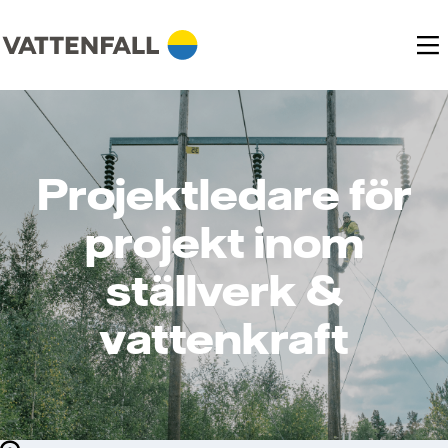
Projektledare för
projekt inom
ställverk &
vattenkraft