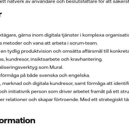
tt nätverk av användare och beslutsfattare för att säkerst
r
ägare, gärna inom digitala tjänster i komplexa organisati
la metoder och vana att arbeta i scrum-team.
en tydlig produktvision och omsätta affärsmål till konkreta 
s, kundresor, insiktsarbete och kravhantering.
aliseringsverktyg som Mural.
förmåga på både svenska och engelska.
ng, marknad och digitala kundresor, samt förmåga att identi
ch initiativrik person som driver arbetet framåt på ett str
 relationer och skapar förtroende. Med ett strategiskt t
formation