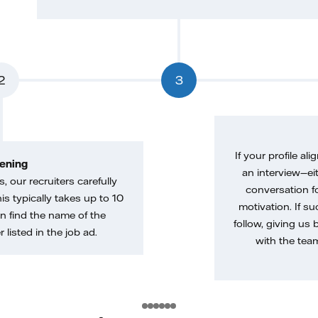
2
3
If your profile ali
ening
an interview—eit
, our recruiters carefully
conversation f
is typically takes up to 10
motivation. If s
n find the name of the
follow, giving us 
 listed in the job ad.
with the tea