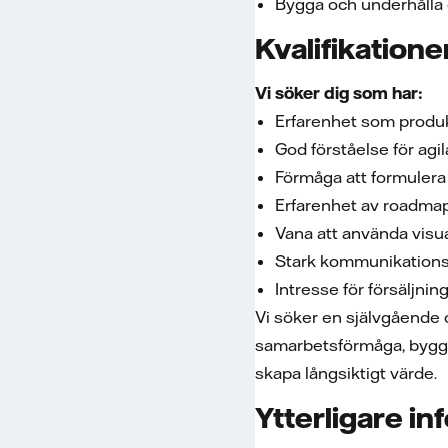
Bygga och underhålla e
Kvalifikatione
Vi söker dig som har:
Erfarenhet som produkt
God förståelse för agi
Förmåga att formulera 
Erfarenhet av roadmap
Vana att använda visu
Stark kommunikations
Intresse för försäljni
Vi söker en självgående o
samarbetsförmåga, bygger
skapa långsiktigt värde.
Ytterligare in