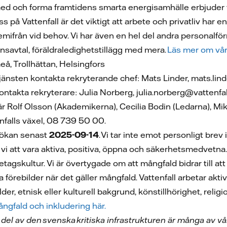
 med och forma framtidens smarta energisamhälle erbjuder
 på Vattenfall är det viktigt att arbete och privatliv har en 
 hemifrån vid behov. Vi har även en hel del andra personal
nsavtal, föräldraledighetstillägg med mera.
Läs mer om vår
å, Trollhättan, Helsingfors
jänsten kontakta rekryterande chef: Mats Linder, mats.lin
ntakta rekryterare: Julia Norberg, julia.norberg@vattenfa
är Rolf Olsson (Akademikerna), Cecilia Bodin (Ledarna),
enfalls växel, 08 739 50 00.
ökan senast
2025-09-14
. Vi tar inte emot personligt brev
r vi att vara aktiva, positiva, öppna och säkerhetsmedvetn
företagskultur. Vi är övertygade om att mångfald bidrar till 
da förebilder när det gäller mångfald. Vattenfall arbetar ak
der, etnisk eller kulturell bakgrund, könstillhörighet, religi
ngfald och inkludering här.
n del av den svenska kritiska infrastrukturen är många av 