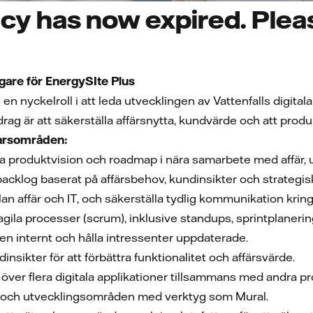
cy has now expired. Pleas
gare för EnergySIte Plus
n nyckelroll i att leda utvecklingen av Vattenfalls digital
rag är att säkerställa affärsnytta, kundvärde och att prod
varsområden:
a produktvision och roadmap i nära samarbete med affär,
backlog baserat på affärsbehov, kundinsikter och strategiska
n affär och IT, och säkerställa tydlig kommunikation kring 
 agila processer (scrum), inklusive standups, sprintplaneri
n internt och hålla intressenter uppdaterade.
nsikter för att förbättra funktionalitet och affärsvärde.
över flera digitala applikationer tillsammans med andra p
r och utvecklingsområden med verktyg som Mural.