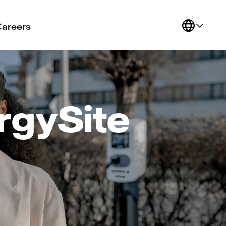
Careers
rgySite