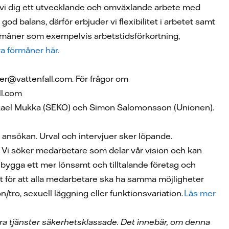
 vi dig ett utvecklande och omväxlande arbete med
god balans, därför erbjuder vi flexibilitet i arbetet samt
förmåner som exempelvis arbetstidsförkortning,
a förmåner här.
der@vattenfall.com. För frågor om
ll.com
 Mikael Mukka (SEKO) och Simon Salomonsson (Unionen).
 i ansökan. Urval och intervjuer sker löpande.
a. Vi söker medarbetare som delar vår vision och kan
att bygga ett mer lönsamt och tilltalande företag och
tivt för att alla medarbetare ska ha samma möjligheter
on/tro, sexuell läggning eller funktionsvariation.
Läs mer
våra tjänster säkerhetsklassade. Det innebär, om denna