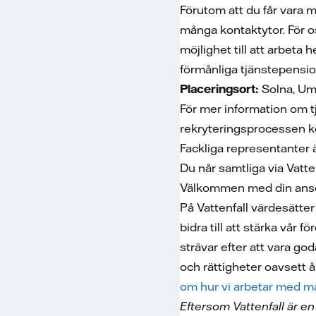
Förutom att du får vara
många kontaktytor. För oss
möjlighet till att arbeta
förmånliga tjänstepensio
Placeringsort:
Solna, Ume
För mer information om t
rekryteringsprocessen ko
Fackliga representanter 
Du når samtliga via Vatt
Välkommen med din ans
På Vattenfall värdesätte
bidra till att stärka vår 
strävar efter att vara go
och rättigheter oavsett ål
om hur vi arbetar med må
Eftersom Vattenfall är e