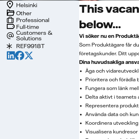
Helsinki
This vacan
Other
Professional
below...
Full-time
Customers &
Vi söker nu en Produktä
Solutions
Som Produktägare får du e
REF9918T
företagskunder. Ditt uppd
Dina huvudsakliga ans
Äga och vidareutveckl
Prioritera och förädla 
Fungera som länk mella
Delta aktivt i teamets
Representera produkte
Använda data och kundi
Koordinera utveckling 
Visualisera kundreso