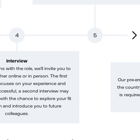
4
5
Interview
gns with the role, we’ll invite you to
her online or in person. The first
Our pre-e
ocuses on your experience and
the country
uccessful, a second interview may
is require
both the chance to explore your fit
m and introduce you to future
colleagues.