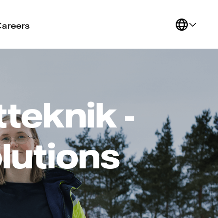
Careers
tteknik -
lutions