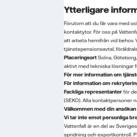
Ytterligare infor
Förutom att du får vara med o
kontaktytor. För oss på Vattenfal
att arbeta hemifrån vid behov.
tjänstepensionsavtal, föräldra
Placeringsort
Solna, Göteborg,
aktivt med tekniska lösningar f
För mer information om tjäns
För information om rekryter
Fackliga representanter
för de
(SEKO). Alla kontaktpersoner n
Välkommen med din ansökan
Vi tar inte emot personliga br
Vattenfall är en del av Sverige
spridning och exportkontroll. 