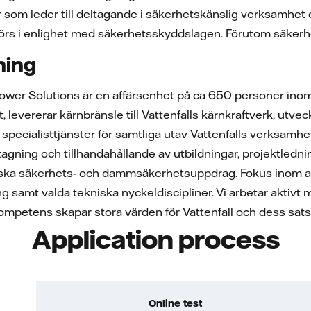
er som leder till deltagande i säkerhetskänslig verksamhet 
örs i enlighet med säkerhetsskyddslagen. Förutom säker
ning
Power Solutions är en affärsenhet på ca 650 personer inom
, levererar kärnbränsle till Vattenfalls kärnkraftverk, ut
a specialisttjänster för samtliga utav Vattenfalls verksamh
tagning och tillhandahållande av utbildningar, projektledn
ska säkerhets- och dammsäkerhetsuppdrag. Fokus inom aff
 samt valda tekniska nyckeldiscipliner. Vi arbetar aktivt m
kompetens skapar stora värden för Vattenfall och dess sat
Application process
Online test