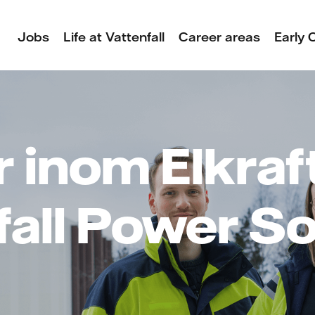
Jobs
Life at Vattenfall
Career areas
Early 
 inom Elkraf
fall Power So