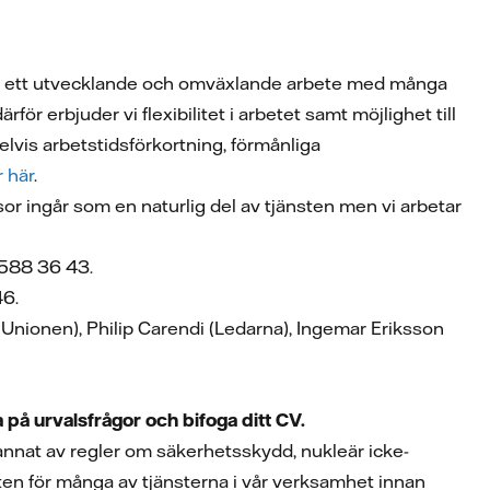
ett utvecklande och omväxlande arbete med många
rför erbjuder vi flexibilitet i arbetet samt möjlighet till
lvis arbetstidsförkortning, förmånliga
 här
.
or ingår som en naturlig del av tjänsten men vi arbetar
-588 36 43.
46.
(Unionen), Philip Carendi (Ledarna), Ingemar Eriksson
 på urvalsfrågor och bifoga ditt CV.
 annat av regler om säkerhetsskydd, nukleär icke-
ten för många av tjänsterna i vår verksamhet innan