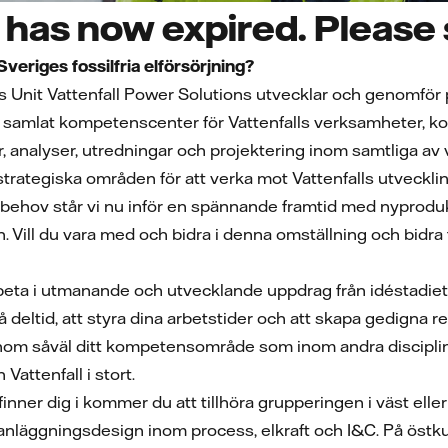
has now expired. Please s
 Sveriges fossilfria elförsörjning?
Unit Vattenfall Power Solutions utvecklar och genomför p
ett samlat kompetenscenter för Vattenfalls verksamheter, k
, analyser, utredningar och projektering inom samtliga av 
rategiska områden för att verka mot Vattenfalls utveckling 
ehov står vi nu inför en spännande framtid med nyprodukt
 Vill du vara med och bidra i denna omställning och bidra ti
beta i utmanande och utvecklande uppdrag från idéstadiet t
på deltid, att styra dina arbetstider och att skapa gedigna 
om såväl ditt kompetensområde som inom andra discipliner.
Vattenfall i stort.
inner dig i kommer du att tillhöra grupperingen i väst elle
läggningsdesign inom process, elkraft och I&C. På östk