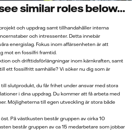
ee similar roles below...
rojekt och uppdrag samt tillhandahåller interna
oncernstaber och intressenter. Detta innebär
våra energislag. Fokus inom affärsenheten är att
mot en fossilfri framtid.
ion och drifttidsförlängningar inom kärnkraften, samt
ll ett fossilfritt samhälle? Vi söker nu dig som är
ill slutprodukt, du får frihet under ansvar med stora
relationer i dina uppdrag. Du kommer att få arbeta med
 Möjligheterna till egen utveckling är stora både
r öst. På västkusten består gruppen av cirka 10
usten består gruppen av ca 15 medarbetare som jobbar