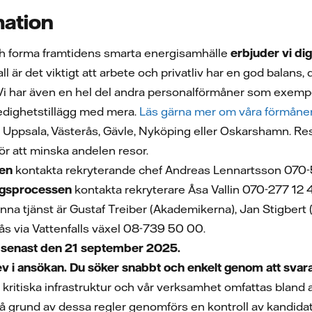
mation
ch forma framtidens smarta energisamhälle
erbjuder vi dig
l är det viktigt att arbete och privatliv har en god balans, dä
 Vi har även en hel del andra personalförmåner som exempe
ledighetstillägg med mera.
Läs gärna mer om våra förmåner
 Uppsala, Västerås, Gävle, Nyköping eller Oskarshamn. Res
ör att minska andelen resor.
ten
kontakta rekryterande chef Andreas Lennartsson 070
ingsprocessen
kontakta rekryterare Åsa Vallin 070-277 12 
nna tjänst är Gustaf Treiber (Akademikerna), Jan Stigbert 
ås via Vattenfalls växel 08-739 50 00.
senast den 21 september 2025.
ev i ansökan. Du söker snabbt och enkelt genom att svara
s kritiska infrastruktur och vår verksamhet omfattas bland
På grund av dessa regler genomförs en kontroll av kandida