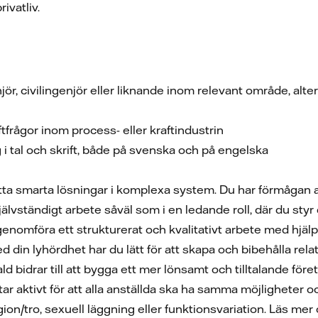
rivatliv.
njör, civilingenjör eller liknande inom relevant område, al
ftfrågor inom process- eller kraftindustrin
 i tal och skrift, både på svenska och på engelska
itta smarta lösningar i komplexa system. Du har förmågan a
älvständigt arbete såväl som i en ledande roll, där du styr 
 genomföra ett strukturerat och kvalitativt arbete med hjä
in lyhördhet har du lätt för att skapa och bibehålla relat
 bidrar till att bygga ett mer lönsamt och tilltalande föret
tar aktivt för att alla anställda ska ha samma möjligheter och
igion/tro, sexuell läggning eller funktionsvariation. Läs me