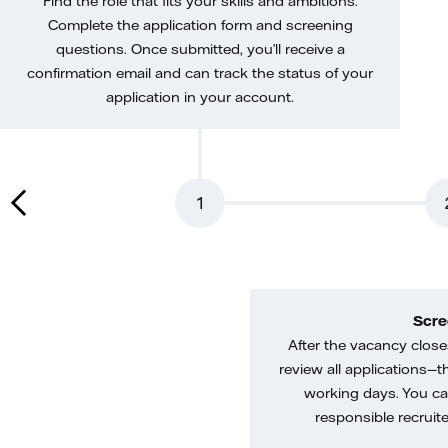
Find the role that fits your skills and ambitions.
Complete the application form and screening
questions. Once submitted, you’ll receive a
confirmation email and can track the status of your
application in your account.
1
Scre
After the vacancy closes
review all applications—th
working days. You ca
responsible recruiter