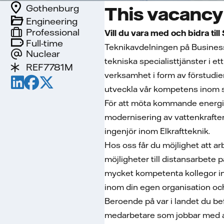
Gothenburg
This vacancy 
Engineering
Professional
Vill du vara med och bidra till
Full-time
Teknikavdelningen på Business 
Nuclear
tekniska specialisttjänster i 
REF7781M
verksamhet i form av förstudier
utveckla vår kompetens inom st
För att möta kommande energib
modernisering av vattenkraften.
ingenjör inom Elkraftteknik.
Hos oss får du möjlighet att ar
möjligheter till distansarbete 
mycket kompetenta kollegor in
inom din egen organisation och 
Beroende på var i landet du bef
medarbetare som jobbar med an