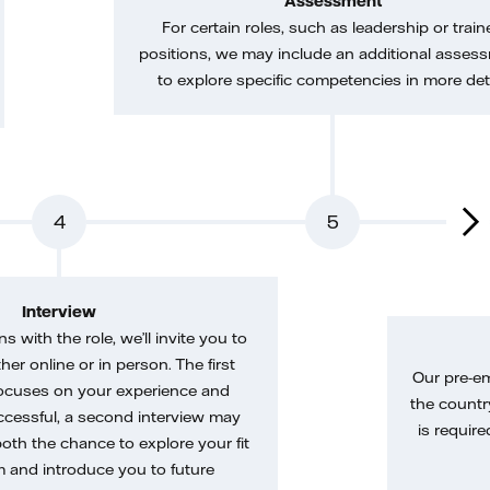
Assessment
For certain roles, such as leadership or train
positions, we may include an additional asses
to explore specific competencies in more deta
4
5
Interview
gns with the role, we’ll invite you to
her online or in person. The first
Our pre-e
ocuses on your experience and
the country
uccessful, a second interview may
is require
both the chance to explore your fit
m and introduce you to future