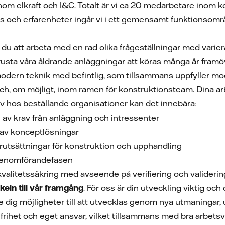
om elkraft och I&C. Totalt är vi ca 20 medarbetare inom k
s och erfarenheter ingår vi i ett gemensamt funktionsomr
att arbeta med en rad olika frågeställningar med varierand
rusta våra åldrande anläggningar att köras många år framöv
 modern teknik med befintlig, som tillsammans uppfyller mod
och, om möjligt, inom ramen för konstruktionsteam. Dina a
v hos beställande organisationer kan det innebära:
g av krav från anläggning och intressenter
av konceptlösningar
utsättningar för konstruktion och upphandling
 genomförandefasen
kvalitetssäkring med avseende på verifiering och validerin
ckeln till vår framgång
. För oss är din utveckling viktig och 
dig möjligheter till att utvecklas genom nya utmaningar,
frihet och eget ansvar, vilket tillsammans med bra arbetsvi