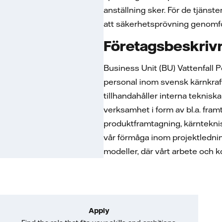
anställning sker. För de tjänst
att säkerhetsprövning genomf
Företagsbeskriv
Business Unit (BU) Vattenfall 
personal inom svensk kärnkraft
tillhandahåller interna teknisk
verksamhet i form av bl.a. fram
produktframtagning, kärntekni
vår förmåga inom projektledning
modeller, där vårt arbete och 
Apply