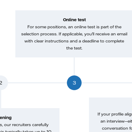
Online test
For some positions, an online test is part of the
selection process. If applicable, you'll receive an email
with clear instructions and a deadline to complete
the test.
2
3
If your profile ali
ening
an interview—eit
, our recruiters carefully
conversation f
is typically takes up to 10