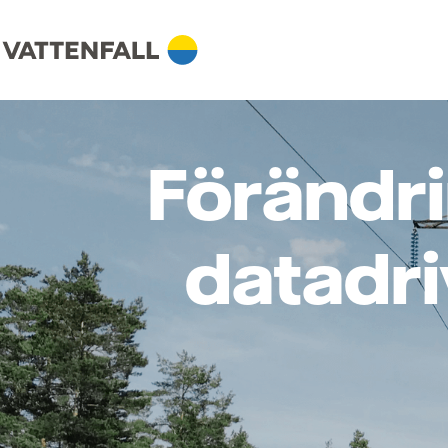
Förändri
datadri