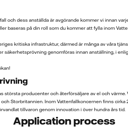
fall och dess anställda är avgörande kommer vi innan var
ler baseras på din roll som du kommer att fylla inom Vatten
veriges kritiska infrastruktur, därmed är många av våra tjä
 säkerhetsprövning genomföras innan anställning, i en
ökan!
rivning
as största producenter och återförsäljare av el och värme
h Storbritannien. Inom Vattenfallkoncernen finns cirka 21 0
förvandlat tillvaron genom innovation i över hundra års tid.
Application process