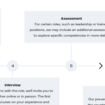
Assessment
For certain roles, such as leadership or train
positions, we may include an additional asses
to explore specific competencies in more deta
4
5
Interview
gns with the role, we’ll invite you to
her online or in person. The first
Our pre-e
ocuses on your experience and
the country