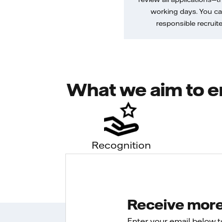
working days. You ca
responsible recruiter
What we aim to e
Recognition
Receive more 
Enter your email below 