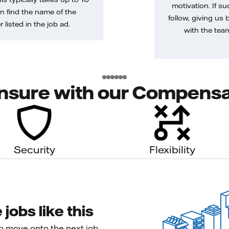
motivation. If s
n find the name of the
follow, giving us 
 listed in the job ad.
with the tea
nsure with our Compensa
Security
Flexibility
jobs like this
to move onto the next job