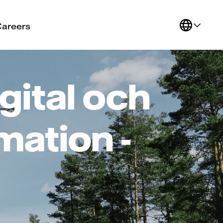
Careers
gital och
mation -