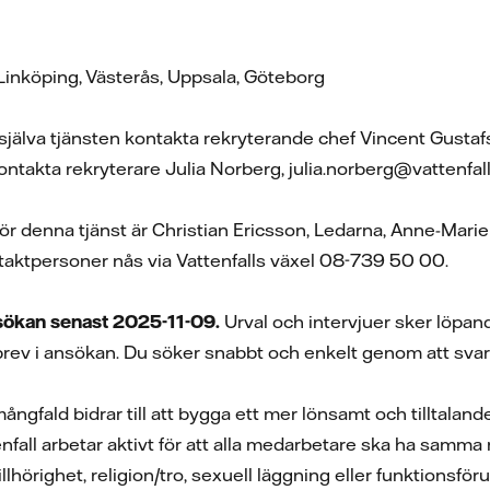
, Linköping, Västerås, Uppsala, Göteborg
själva tjänsten kontakta rekryterande chef Vincent Gusta
ntakta rekryterare Julia Norberg, julia.norberg@vattenfal
för denna tjänst är Christian Ericsson, Ledarna, Anne-Mar
taktpersoner nås via Vattenfalls växel 08-739 50 00.
ökan senast 2025-11-09.
Urval och intervjuer sker löpand
brev i ansökan. Du söker snabbt och enkelt genom att svara
ngfald bidrar till att bygga ett mer lönsamt och tilltalande
nfall arbetar aktivt för att alla medarbetare ska ha samma 
illhörighet, religion/tro, sexuell läggning eller funktionsf