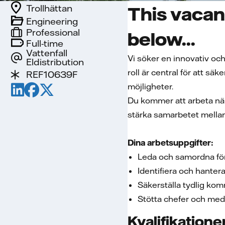
Trollhättan
This vacan
Engineering
Professional
below...
Full-time
Vattenfall
Vi söker en innovativ och
Eldistribution
roll är central för att s
REF10639F
möjligheter.
Du kommer att arbeta nära
stärka samarbetet mellan
Dina arbetsuppgifter:
Leda och samordna för
Identifiera och hantera
Säkerställa tydlig kom
Stötta chefer och med
Kvalifikatione