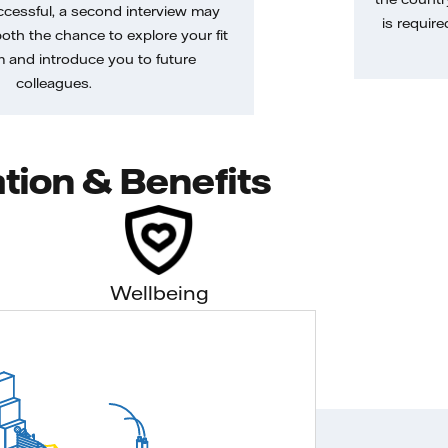
uccessful, a second interview may
is require
both the chance to explore your fit
m and introduce you to future
colleagues.
tion & Benefits
Wellbeing