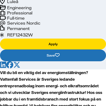
Luleå
Engineering
Professional
Full-time
Services Nordic
Permanent
REF12432W
Apply
Save
Vill du bli en viktig del av energiomställningen?
Vattenfall Services är Sveriges ledande
entreprenadbolag inom energi- och elkraftsområdet
och vi utvecklar Sveriges energiinfrastruktur! Hos oss
jobbar du i en framtidsbransch med stort fokus på en
hållbar framtid. Vi behöver fler energihjältar och nu