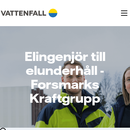
Elingenjör till
elunderhåll -
Forsmarks
Kraftgrupp