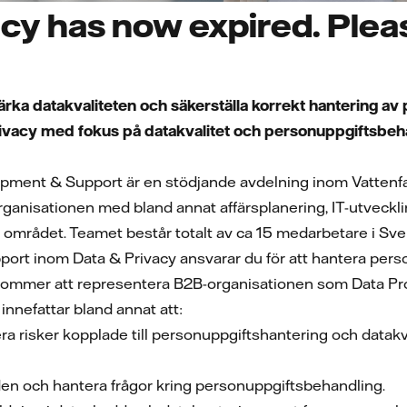
cy has now expired. Pleas
tärka datakvaliteten och säkerställa korrekt hantering a
vacy med fokus på datakvalitet och personuppgiftsbeha
ment & Support är en stödjande avdelning inom Vattenfall 
jorganisationen med bland annat affärsplanering, IT-utveck
området. Teamet består totalt av ca 15 medarbetare i Sve
ort inom Data & Privacy ansvarar du för att hantera pers
u kommer att representera B2B-organisationen som Data Pr
innefattar bland annat att:
era risker kopplade till personuppgiftshantering och datak
n och hantera frågor kring personuppgiftsbehandling.