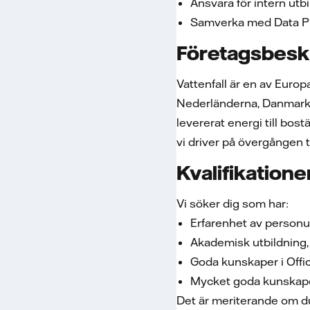
Ansvara för intern ut
Samverka med Data Pro
Företagsbesk
Vattenfall är en av Euro
Nederländerna, Danmark oc
levererat energi till bost
vi driver på övergången t
Kvalifikatione
Vi söker dig som har:
Erfarenhet av person
Akademisk utbildning,
Goda kunskaper i Offi
Mycket goda kunskaper 
Det är meriterande om d