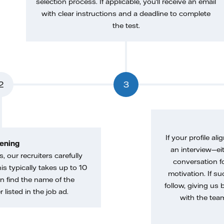
selection process. If applicable, you'll receive an email
with clear instructions and a deadline to complete
the test.
2
3
If your profile ali
ening
an interview—eit
, our recruiters carefully
conversation f
is typically takes up to 10
motivation. If s
n find the name of the
follow, giving us 
 listed in the job ad.
with the tea