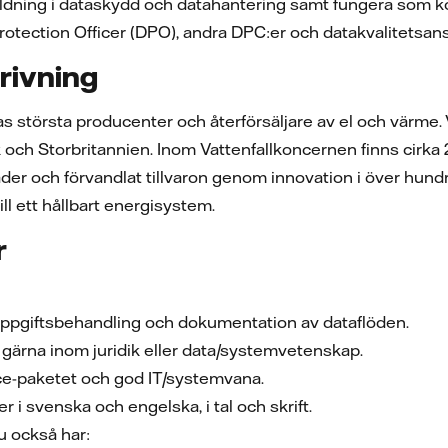
bildning i dataskydd och datahantering samt fungera som 
tection Officer (DPO), andra DPC:er och datakvalitetsans
rivning
pas största producenter och återförsäljare av el och värme
h Storbritannien. Inom Vattenfallkoncernen finns cirka 20 
äder och förvandlat tillvaron genom innovation i över hundra å
ill ett hållbart energisystem.
r
uppgiftsbehandling och dokumentation av dataflöden.
 gärna inom juridik eller data/systemvetenskap.
ce-paketet och god IT/systemvana.
i svenska och engelska, i tal och skrift.
u också har: