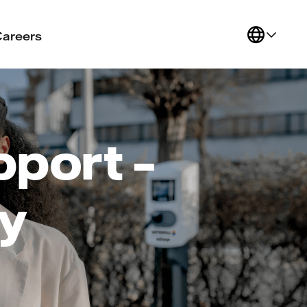
Careers
pport –
cy