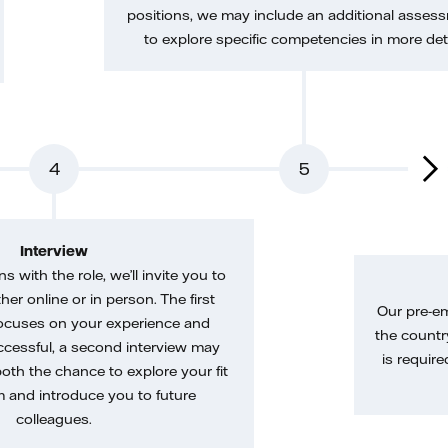
positions, we may include an additional asses
to explore specific competencies in more deta
4
5
Interview
gns with the role, we’ll invite you to
her online or in person. The first
Our pre-e
ocuses on your experience and
the country
uccessful, a second interview may
is require
both the chance to explore your fit
m and introduce you to future
colleagues.