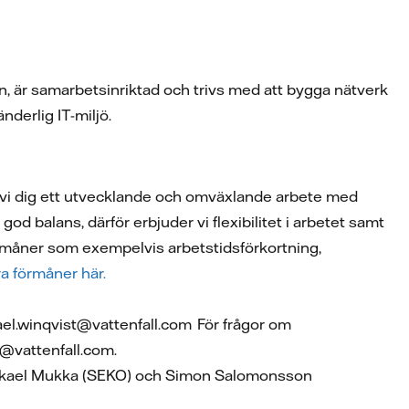
, är samarbetsinriktad och trivs med att bygga nätverk
nderlig IT-miljö.
 vi dig ett utvecklande och omväxlande arbete med
god balans, därför erbjuder vi flexibilitet i arbetet samt
förmåner som exempelvis arbetstidsförkortning,
a förmåner här.
ael.winqvist@vattenfall.com För frågor om
m@vattenfall.com.
 Mikael Mukka (SEKO) och Simon Salomonsson