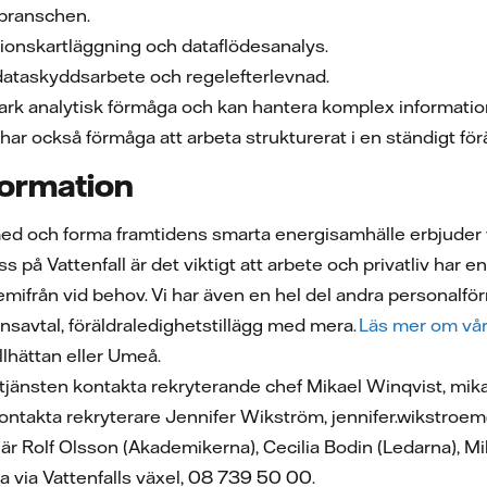
ibranschen.
tionskartläggning och dataflödesanalys.
 dataskyddsarbete och regelefterlevnad.
rk analytisk förmåga och kan hantera komplex information
ar också förmåga att arbeta strukturerat i en ständigt förä
formation
 med och forma framtidens smarta energisamhälle erbjuder
 på Vattenfall är det viktigt att arbete och privatliv har en 
 hemifrån vid behov. Vi har även en hel del andra personal
nsavtal, föräldraledighetstillägg med mera.
Läs mer om vår
llhättan eller Umeå.
tjänsten kontakta rekryterande chef Mikael Winqvist, mik
ontakta rekryterare Jennifer Wikström, jennifer.wikstroe
är Rolf Olsson (Akademikerna), Cecilia Bodin (Ledarna),
ga via Vattenfalls växel, 08 739 50 00.