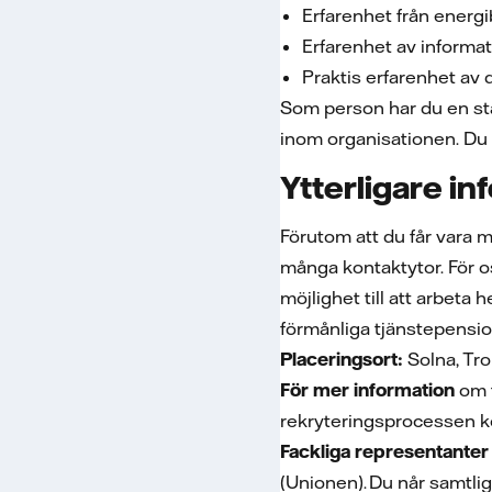
Erfarenhet från energ
Erfarenhet av informa
Praktis erfarenhet av
Som person har du en sta
inom organisationen. Du h
Ytterligare in
Förutom att du får vara
många kontaktytor. För oss
möjlighet till att arbeta
förmånliga tjänstepensio
Placeringsort:
Solna, Tro
För mer information
om 
rekryteringsprocessen k
Fackliga representanter
(Unionen). Du når samtli