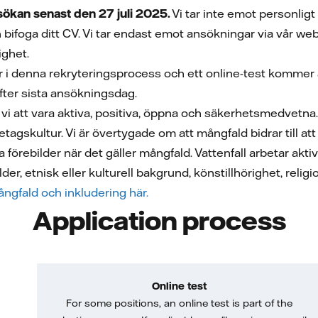
kan senast den 27 juli 2025.
Vi tar inte emot personlig
h bifoga ditt CV. Vi tar endast emot ansökningar via vår 
ighet.
 i denna rekryteringsprocess och ett online-test kommer att
fter sista ansökningsdag.
r vi att vara aktiva, positiva, öppna och säkerhetsmedvetn
företagskultur. Vi är övertygade om att mångfald bidrar till 
da förebilder när det gäller mångfald. Vattenfall arbetar ak
der, etnisk eller kulturell bakgrund, könstillhörighet, religi
ngfald och inkludering här.
Application process
Online test
For some positions, an online test is part of the