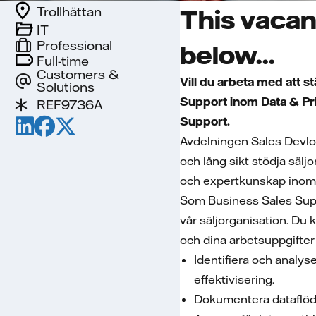
Trollhättan
This vacan
IT
Professional
below...
Full-time
Customers &
Vill du arbeta med att s
Solutions
Support inom Data & Pri
REF9736A
Support.
Avdelningen Sales Devlop
och lång sikt stödja säl
och expertkunskap inom 
Som Business Sales Supp
vår säljorganisation. D
och dina arbetsuppgifter 
Identifiera och analys
effektivisering.
Dokumentera dataflöde