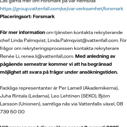
Läs gärna mer om Forsmark på vår hemsida
https://group.vattenfall.com/se/var-verksamhet/forsmark
Placeringsort: Forsmark
För mer information
om tjänsten kontakta rekryterande
chef Linda Palmqvist, Linda.Palmqvist@vattenfall.com. För
frågor om rekryteringsprocessen kontakta rekryterare
Renée Li, renee.li@vattenfall,com.
Med anledning av
pågående semestrar kommer vi att ha begränsad
möjlighet att svara på frågor under ansökningstiden.
Fackliga representanter är Per Lamell (Akademikerna),
Juha Rintala (Ledarna), Leo Lehtinen (SEKO), Björn
Larsson (Unionen), samtliga nås via Vattenfalls växel, 08
739 50 00