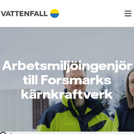
Arbetsmiljöingenjör
till Forsmarks
kärnkraftverk