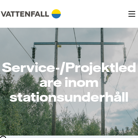
Service-/Projektled
are inom
stationsunderhåll