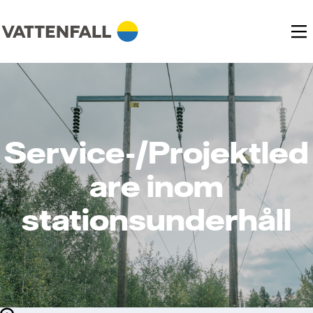
Service-/Projektled
are inom
stationsunderhåll