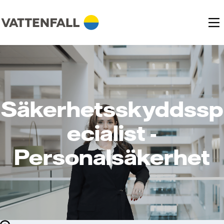
Säkerhetsskyddssp
ecialist -
Personalsäkerhet