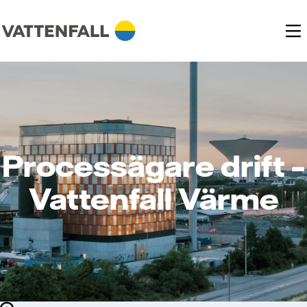
Processägare drift –
Vattenfall Värme