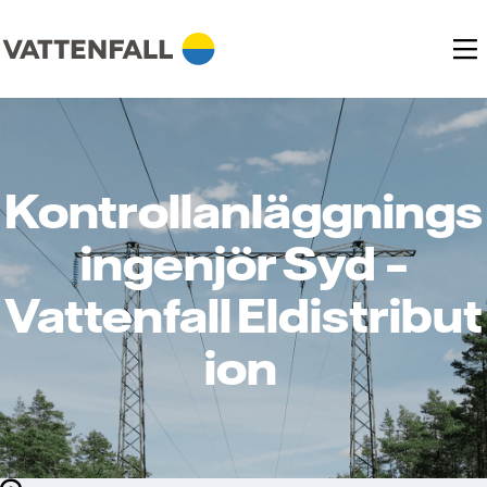
Kontrollanläggnings
ingenjör Syd –
Vattenfall Eldistribut
ion