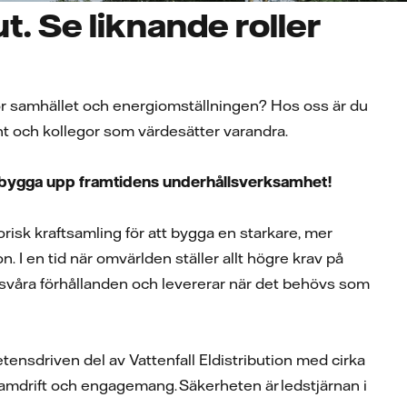
ut. Se liknande roller
de för samhället och energiomställningen? Hos oss är du
nt och kollegor som värdesätter varandra.
och bygga upp framtidens underhållsverksamhet!
torisk kraftsamling för att bygga en starkare, mer
 I en tid när omvärlden ställer allt högre krav på
ar svåra förhållanden och levererar när det behövs som
ensdriven del av Vattenfall Eldistribution med cirka
 framdrift och engagemang. Säkerheten är ledstjärnan i