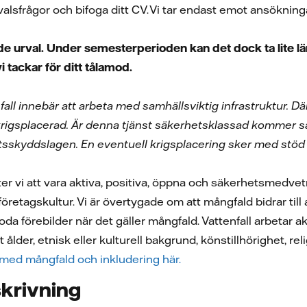
alsfrågor och bifoga ditt CV. Vi tar endast emot ansökning
e urval. Under semesterperioden kan det dock ta lite län
vi tackar för ditt tålamod.
fall innebär att arbeta med samhällsviktig infrastruktur.
krigsplacerad. Är denna tjänst säkerhetsklassad kommer s
skyddslagen. En eventuell krigsplacering sker med stöd i
ter vi att vara aktiva, positiva, öppna och säkerhetsmedve
år företagskultur. Vi är övertygade om att mångfald bidrar ti
goda förebilder när det gäller mångfald. Vattenfall arbetar
 ålder, etnisk eller kulturell bakgrund, könstillhörighet, rel
 med mångfald och inkludering här.
krivning