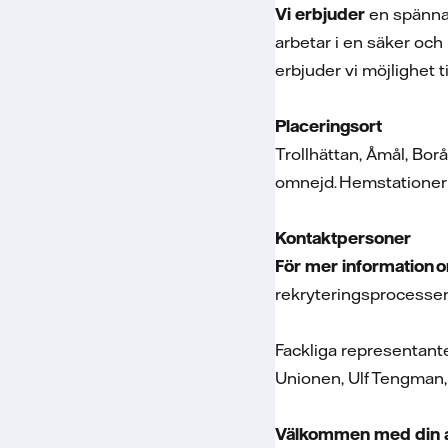
Vi erbjuder
en spännan
arbetar i en säker och
erbjuder vi möjlighet t
Placeringsort
Trollhättan, Åmål, Bor
omnejd. Hemstationeri
Kontaktpersoner
För mer information o
rekryteringsprocessen
Fackliga representante
Unionen, Ulf Tengman,
Välkommen med din a