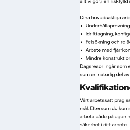
allt vi gör, i en riskf
Dina huvudsakliga arb
Underhållsprovnin
Idrifttagning, konf
Felsökning och rel
Arbete med fjärrkon
Mindre konstruktio
Dagsresor ingår som e
som en naturlig del a
Kvalifikatio
Vårt arbetssätt prägla
mål. Eftersom du komm
arbeta både på egen h
säkerhet i ditt arbete.