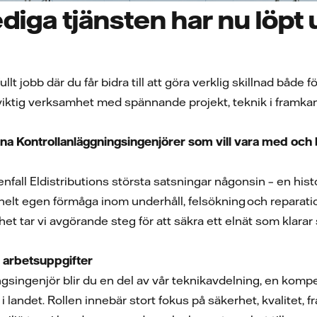
diga tjänsten har nu löpt 
ullt jobb där du får bidra till att göra verklig skillnad bå
viktig verksamhet med spännande projekt, teknik i framka
farna Kontrollanläggningsingenjörer som vill vara med 
tenfall Eldistributions största satsningar någonsin – en his
elt egen förmåga inom underhåll, felsökning och reparation.
het tar vi avgörande steg för att säkra ett elnät som klar
 arbetsuppgifter
singenjör blir du en del av vår teknikavdelning, en kompet
i landet. Rollen innebär stort fokus på säkerhet, kvalitet,