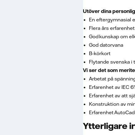
Utöver dina personlig
En eftergymnasial e
Flera års erfarenhe
God kunskap om elk
God datorvana
B-körkort
Flytande svenska i 
Vi ser det som merit
Arbetat på spännin
Erfarenhet av IEC
Erfarenhet av att s
Konstruktion av min
Erfarenhet AutoCad
Ytterligare 