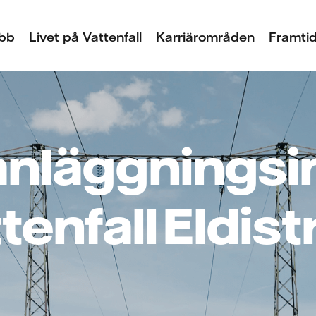
bb
Livet på Vattenfall
Karriärområden
Framtid
anläggningsi
tenfall Eldis