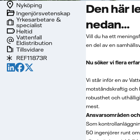
Nyköping
Den här le
Ingenjörsvetenskap
Yrkesarbetare &
nedan...
specialist
Heltid
Vill du ha ett meningsf
Vattenfall
Eldistribution
en del av en samhälls
Tillsvidare
REF11873R
Nu söker vi flera er
Vi står inför en av Vat
motståndskraftig och h
robusthet och uthållig
mest.
Ansvarsområden och
Som kontrollanläggning
50 ingenjörer runt om 