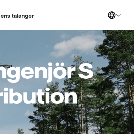
ens talanger
ngenjör S
tribution