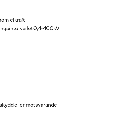
inom elkraft
ningsintervallet 0,4-400kV
läskydd eller motsvarande