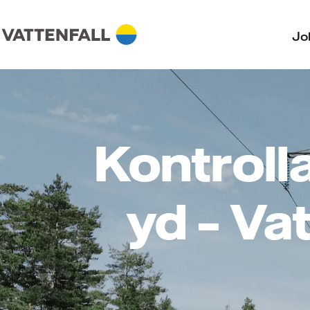
Jo
Kontroll
yd – Vat