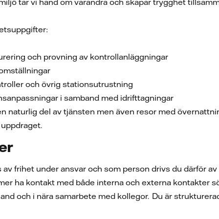
ylld miljö tar vi hand om varandra och skapar trygghet tillsa
etsuppgifter:
g
igurering och provning av kontrollanläggningar
äomställningar
troller och övrig stationsutrustning
nsanpassningar i samband med idrifttagningar
n naturlig del av tjänsten men även resor med övernattn
v uppdraget.
ner
s av frihet under ansvar och som person drivs du därför av
er ha kontakt med både interna och externa kontakter sök
and och i nära samarbete med kollegor. Du är strukturerad