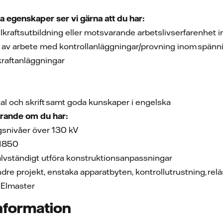
a egenskaper ser vi gärna att du har:
lkraftsutbildning eller motsvarande arbetslivserfarenhet 
t av arbete med kontrollanläggningar/provning inom spän
raftanläggningar
tal och skrift samt goda kunskaper i engelska
erande om du har:
gsnivåer över 130 kV
 61850
jälvständigt utföra konstruktionsanpassningar
dre projekt, enstaka apparatbyten, kontrollutrustning, re
 Elmaster
information