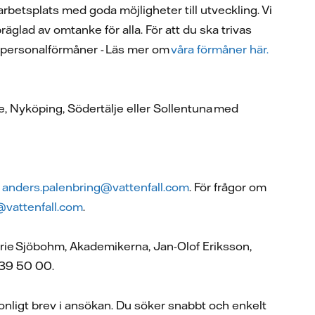
rbetsplats med goda möjligheter till utveckling. Vi
äglad av omtanke för alla. För att du ska trivas
 av personalförmåner - Läs mer om
våra förmåner här.
e, Nyköping, Södertälje eller Sollentuna med
,
anders.palenbring@vattenfall.com
. För frågor om
@vattenfall.com
.
arie Sjöbohm, Akademikerna, Jan-Olof Eriksson,
-739 50 00.
onligt brev i ansökan. Du söker snabbt och enkelt