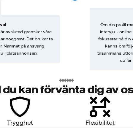
val
Om din profil mat
är avslutad granskar våra
intervju – online
gar noggrant. Det brukar ta
fokuserar på din 
ar. Namnet på ansvarig
känns bra följ
 du i platsannonsen.
tillsammans utfor
du får 
 du kan förvänta dig av o
Trygghet
Flexibilitet