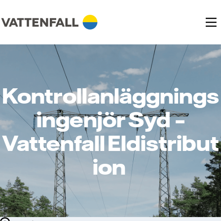
Kontrollanläggnings
ingenjör Syd –
Vattenfall Eldistribut
ion