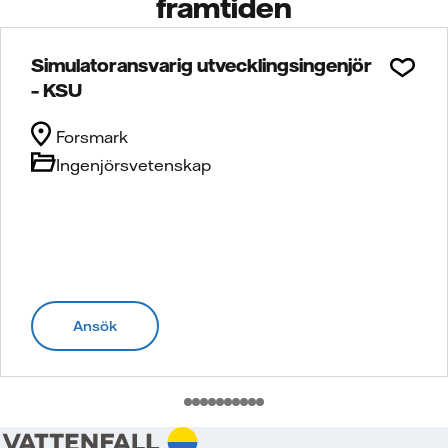
framtiden
Simulatoransvarig utvecklingsingenjör
– KSU
Forsmark
Ingenjörsvetenskap
Ansök