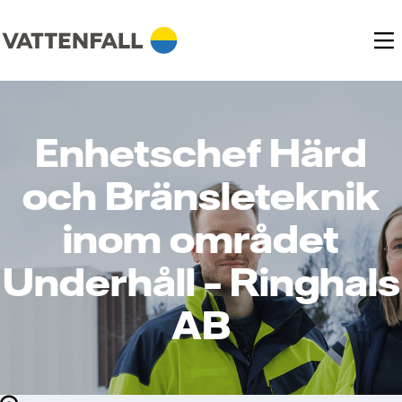
Enhetschef Härd
och Bränsleteknik
inom området
Underhåll – Ringhals
AB