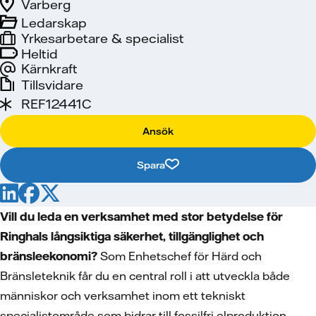
Varberg
Ledarskap
Yrkesarbetare & specialist
Heltid
Kärnkraft
Tillsvidare
REF12441C
Ansök
Spara
Vill du leda en verksamhet med stor betydelse för
Ringhals långsiktiga säkerhet, tillgänglighet och
bränsleekonomi?
Som Enhetschef för Härd och
Bränsleteknik får du en central roll i att utveckla både
människor och verksamhet inom ett tekniskt
specialistområde som bidrar till fossilfri elproduktion.